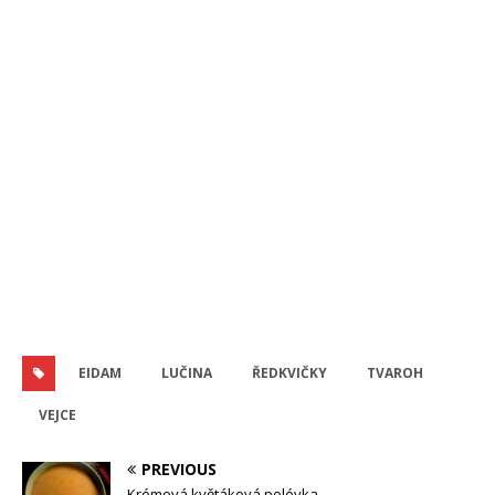
EIDAM
LUČINA
ŘEDKVIČKY
TVAROH
VEJCE
PREVIOUS
Krémová květáková polévka