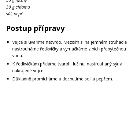
50 g lučiny
30 g eidamu
sůl, pepř
Postup přípravy
Vejce si uvaříme natvrdo. Mezitím si na jemném struhadle
nastrouháme ředkvičky a vymačkáme z nich přebytečnou
vodu.
K ředkvičkám přidáme tvaroh, lučinu, nastrouhaný sýr a
nakrájené vejce.
Důkladně promícháme a dochutíme solí a pepřem.