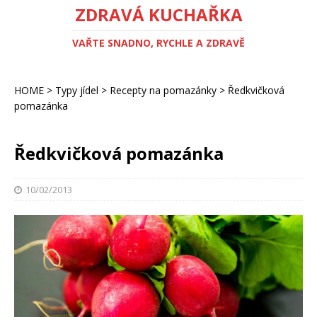
ZDRAVÁ KUCHAŘKA
VAŘTE SNADNO, RYCHLE A ZDRAVĚ
HOME
>
Typy jídel
>
Recepty na pomazánky
>
Ředkvičková
pomazánka
Ředkvičková pomazánka
10/02/2013