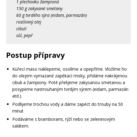
1 plechovku žampionů
150 g zakysané smetany
60 g tvrdého sýra (eidam, parmazán)
rostlinný olej
cibuli
sůl, pepř
Postup přípravy
Kuřecí maso naklepeme, osolíme a opepříme. Vložíme ho
do olejem vymazané zapékací misky, přidáme nakrájenou
cibuli a žampiony. Poté přelijeme zakysanou smetanou a
posypeme nastrouhaným tvrdým sýrem (eidam, parmazán
atd.).
Podlijeme trochou vody a dáme zapéct do trouby na 50
minut
Podáváme s bramborami, rýží nebo se zeleninovým
salátem.