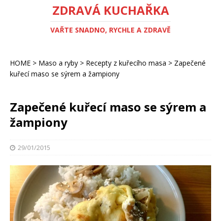
ZDRAVÁ KUCHAŘKA
VAŘTE SNADNO, RYCHLE A ZDRAVĚ
HOME
>
Maso a ryby
>
Recepty z kuřecího masa
>
Zapečené
kuřecí maso se sýrem a žampiony
Zapečené kuřecí maso se sýrem a
žampiony
29/01/2015