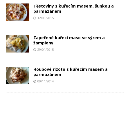
Těstoviny s kuřecím masem, šunkou a
parmazánem
12/08/2015
Zapečené kuřecí maso se sýrem a
žampiony
29/01/2015
Houbové rizoto s kuřecím masem a
parmazánem
09/11/2014