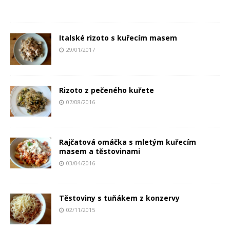
Italské rizoto s kuřecím masem
29/01/2017
Rizoto z pečeného kuřete
07/08/2016
Rajčatová omáčka s mletým kuřecím
masem a těstovinami
03/04/2016
Těstoviny s tuňákem z konzervy
02/11/2015