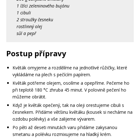
1 lžíci zeleninového bujónu
1 cibuli
2 stroužky česneku
rostlinný olej
sůl a pepř
Postup přípravy
Květák omyjeme a rozdělíme na jednotlivé růžičky, které
vykládáme na plech s pečícím papírem.
Květák potřeme olejem, osolíme a opepříme. Pečeme ho
při teplotě 180 °C zhruba 45 minut. V polovině pečení ho
můžeme obrátit.
Když je květák opečený, tak na oleji orestujeme cibuli s
česnekem. Přidáme většinu květáku (kousek si necháme na
ozdobu polévky) a vše zalijeme vývarem.
Po pěti až deseti minutách varu přidáme zakysanou
smetanu a polévku rozmixujeme na hladký krém.