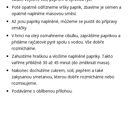
Poté opatrně odřízneme vršky paprik, zbavíme je semen a
opatrně naplníme masovou směsí.
Až jsou papriky naplněné, můžeme se pustit do přípravy
omáčky.
V hrnci na oleji osmahneme cibulku, zaprášíme paprikou a
přidáme rajčatové pyré spolu s vodou. Vše dobře
rozmícháme.
Zahustíme hraškou a vložíme naplněné papriky. Takto
vaříme přibližně 30 až 45 minut (do změknutí masa).
Nakonec dochutíme cukrem, solí, pepřem a také
zakysanou smetanou, kterou dobře rozmícháme nebo
rozmixujeme.
Podáváme s oblíbenou přílohou.