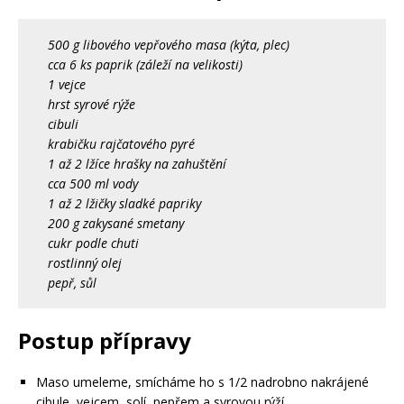
500 g libového vepřového masa (kýta, plec)
cca 6 ks paprik (záleží na velikosti)
1 vejce
hrst syrové rýže
cibuli
krabičku rajčatového pyré
1 až 2 lžíce hrašky na zahuštění
cca 500 ml vody
1 až 2 lžičky sladké papriky
200 g zakysané smetany
cukr podle chuti
rostlinný olej
pepř, sůl
Postup přípravy
Maso umeleme, smícháme ho s 1/2 nadrobno nakrájené
cibule, vejcem, solí, pepřem a syrovou rýží.