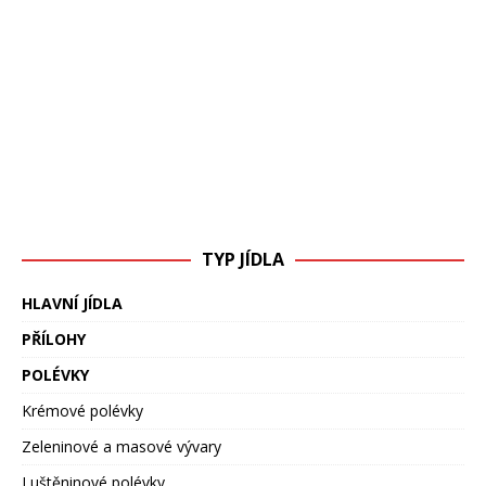
TYP JÍDLA
HLAVNÍ JÍDLA
PŘÍLOHY
POLÉVKY
Krémové polévky
Zeleninové a masové vývary
Luštěninové polévky