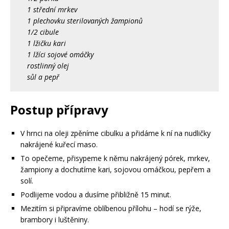
1 střední mrkev
1 plechovku sterilovaných žampionů
1/2 cibule
1 lžičku kari
1 lžíci sojové omáčky
rostlinný olej
sůl a pepř
Postup přípravy
V hrnci na oleji zpěníme cibulku a přidáme k ní na nudličky
nakrájené kuřecí maso.
To opečeme, přisypeme k němu nakrájený pórek, mrkev,
žampiony a dochutíme kari, sojovou omáčkou, pepřem a
solí.
Podlijeme vodou a dusíme přibližně 15 minut.
Mezitím si připravíme oblíbenou přílohu – hodí se rýže,
brambory i luštěniny.