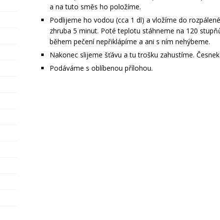
a na tuto směs ho položíme.
Podlijeme ho vodou (cca 1 dl) a vložíme do rozpále
zhruba 5 minut. Poté teplotu stáhneme na 120 stupň
během pečení nepřiklápíme a ani s ním nehýbeme.
Nakonec slijeme šťávu a tu trošku zahustíme. Česnek
Podáváme s oblíbenou přílohou.