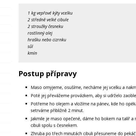
1 kg vepřové kýty vcelku
2 středně velké cibule
2 stroužky česneku
rostlinný olej
hrašku nebo cizrnku
sůl
kmín
Postup přípravy
Maso omyjeme, osušíme, necháme jej vcelku a nakm
Poté jej převážeme provázkem, aby si udrželo zaoble
Potřeme ho olejem a vložíme na pánev, kde ho opék
setrváme přibližně 2 minut.
Jakmile je maso opečené, dáme ho bokem na talíř a
cibuli spolu s česnekem.
Zhruba po třech minutách cibuli přesuneme do pekáč