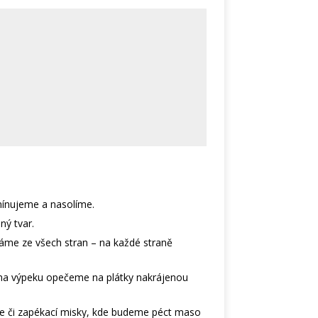
ínujeme a nasolíme.
ný tvar.
áme ze všech stran – na každé straně
 na výpeku opečeme na plátky nakrájenou
e či zapékací misky, kde budeme péct maso