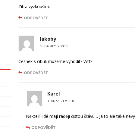
Zítra vyzkouším.
ODPOVĚDĚT
Jakoby
16/04/2021 V 10:59
Cesnek s cibuli muzeme vyhodit? Wtf?
ODPOVĚDĚT
Karel
11/07/2021 V 16:01
Někteří lidé mají raději čistou šťávu… Já to ale také nev
ODPOVĚDĚT