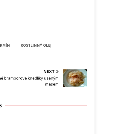
KMÍN
ROSTLINNÝ OLEJ
NEXT
né bramborové knedlíky uzeným
masem
S