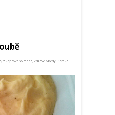
roubě
ty z vepřového masa
,
Zdravé obědy
,
Zdravé