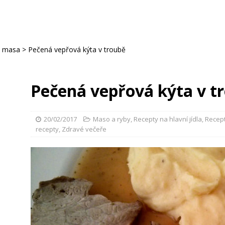
o masa
>
Pečená vepřová kýta v troubě
Pečená vepřová kýta v t
20/02/2017
Maso a ryby
,
Recepty na hlavní jídla
,
Recep
recepty
,
Zdravé večeře