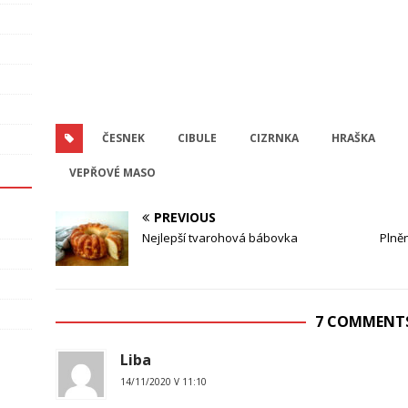
ČESNEK
CIBULE
CIZRNKA
HRAŠKA
VEPŘOVÉ MASO
PREVIOUS
Nejlepší tvarohová bábovka
Plně
7 COMMENT
Liba
14/11/2020 V 11:10