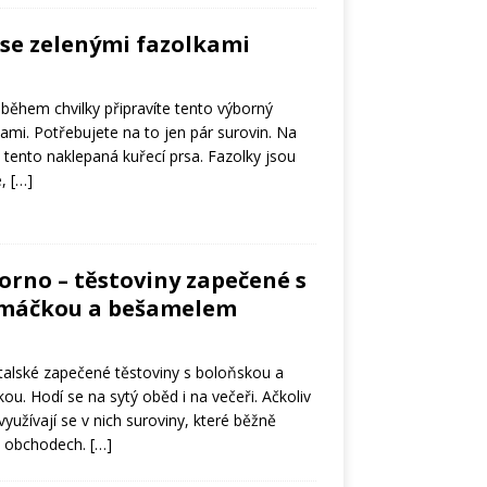
 se zelenými fazolkami
i během chvilky připravíte tento výborný
kami. Potřebujete na to jen pár surovin. Na
a tento naklepaná kuřecí prsa. Fazolky jsou
é,
[…]
forno – těstoviny zapečené s
omáčkou a bešamelem
italské zapečené těstoviny s boloňskou a
. Hodí se na sytý oběd i na večeři. Ačkoliv
 využívají se v nich suroviny, které běžně
h obchodech.
[…]