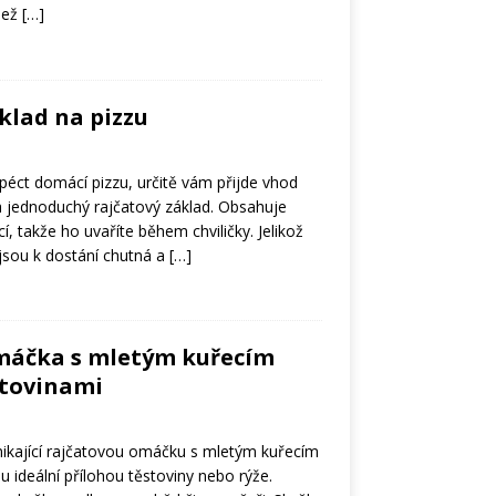
než
[…]
klad na pizzu
péct domácí pizzu, určitě vám přijde vhod
 a jednoduchý rajčatový základ. Obsahuje
í, takže ho uvaříte během chviličky. Jelikož
jsou k dostání chutná a
[…]
máčka s mletým kuřecím
tovinami
nikající rajčatovou omáčku s mletým kuřecím
 ideální přílohou těstoviny nebo rýže.