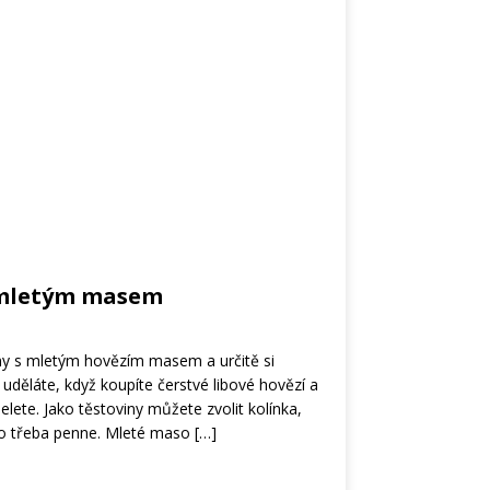
 mletým masem
ny s mletým hovězím masem a určitě si
uděláte, když koupíte čerstvé libové hovězí a
ete. Jako těstoviny můžete zvolit kolínka,
bo třeba penne. Mleté maso
[…]