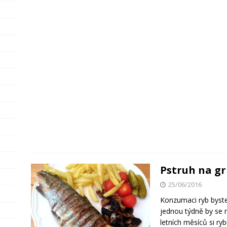
Pstruh na gr
25/06/2016
Konzumaci ryb byst
jednou týdně by se 
letních měsíců si ryb