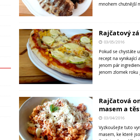
mnohem chutnější 
Rajčatový zá
03/05/2016
Pokud se chystáte u
recept na vynikající
jenom pár ingredienc
jenom zlomek roku 
Rajčatová o
masem a těs
03/04/2016
Vyzkoušejte tuto vy
masem, ke které jsou