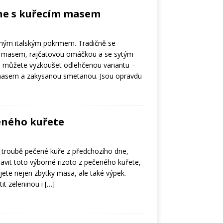
ne s kuřecím masem
eným italským pokrmem. Tradičně se
ím masem, rajčatovou omáčkou a se sytým
 můžete vyzkoušet odlehčenou variantu –
masem a zakysanou smetanou. Jsou opravdu
eného kuřete
v troubě pečené kuře z předchozího dne,
ravit toto výborné rizoto z pečeného kuřete,
jete nejen zbytky masa, ale také výpek.
it zeleninou i
[…]