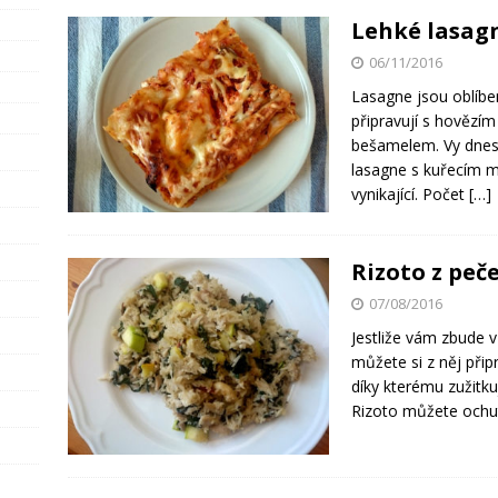
Lehké lasag
06/11/2016
Lasagne jsou oblíb
připravují s hověz
bešamelem. Vy dnes
lasagne s kuřecím 
vynikající. Počet
[…]
Rizoto z peč
07/08/2016
Jestliže vám zbude 
můžete si z něj přip
díky kterému zužitku
Rizoto můžete ochut