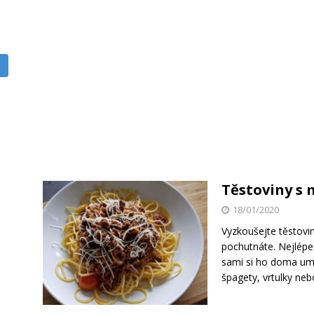
Těstoviny s
18/01/2020
Vyzkoušejte těstovi
pochutnáte. Nejlépe 
sami si ho doma umel
špagety, vrtulky ne