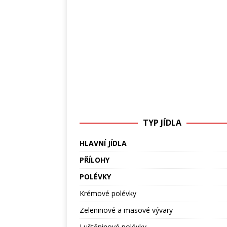
TYP JÍDLA
HLAVNÍ JÍDLA
PŘÍLOHY
POLÉVKY
Krémové polévky
Zeleninové a masové vývary
Luštěninové polévky