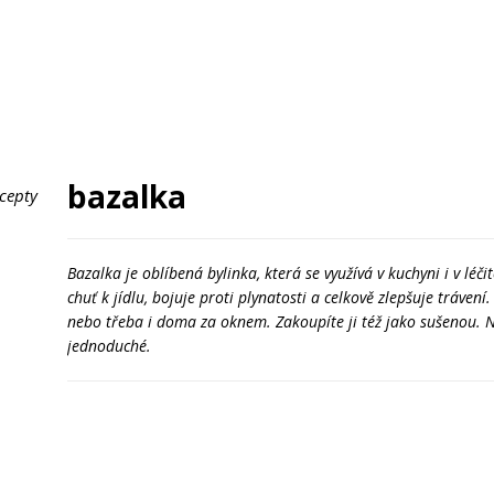
bazalka
ecepty
Bazalka je oblíbená bylinka, která se využívá v kuchyni i v léči
chuť k jídlu, bojuje proti plynatosti a celkově zlepšuje tráven
nebo třeba i doma za oknem. Zakoupíte ji též jako sušenou.
jednoduché.