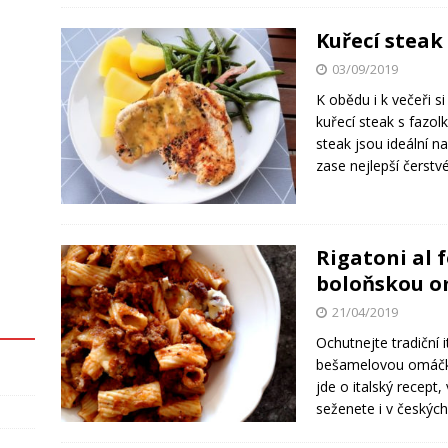
Kuřecí steak
03/09/2019
K obědu i k večeři s
kuřecí steak s fazol
steak jsou ideální n
zase nejlepší čerstv
Rigatoni al 
boloňskou 
21/04/2019
Ochutnejte tradiční 
bešamelovou omáčkou
jde o italský recept,
seženete i v českýc