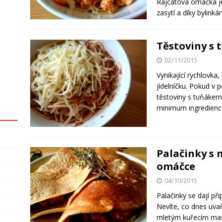
Rajčatová omáčka je
zasytí a díky bylink
Těstoviny s 
02/11/2015
Vynikající rychlovka,
jídelníčku. Pokud v 
těstoviny s tuňáke
minimum ingrediencí
Palačinky s
omáčce
04/10/2015
Palačinky se dají při
Nevíte, co dnes uvař
mletým kuřecím mase