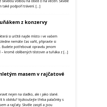
 skvělou volbou na oběd či na večeři. Skvěle
ám také podpoří trávení.
[…]
tuňákem z konzervy
 která si určitě najde místo i ve vašem
poledne nemáte čas vařit, připravte si
m. Budete potřebovat opravdu jenom
 – kromě oblíbených těstovin a tuňáka z
[…]
 mletým masem v rajčatové
pravit nejen na sladko, ale i jako slané.
it k obědu? Vyzkoušejte třeba palačinky s
m a rajčaty. Skvěle zasytí a jsou