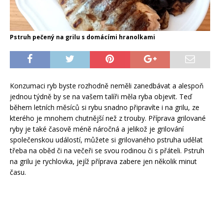
Pstruh pečený na grilu s domácími hranolkami
Konzumaci ryb byste rozhodně neměli zanedbávat a alespoň
jednou týdně by se na vašem talíři měla ryba objevit. Teď
během letních měsíců si rybu snadno připravíte i na grilu, ze
kterého je mnohem chutnější než z trouby. Příprava grilované
ryby je také časově méně náročná a jelikož je grilování
společenskou událostí, můžete si grilovaného pstruha udělat
třeba na oběd či na večeři se svou rodinou či s přáteli. Pstruh
na grilu je rychlovka, jejíž příprava zabere jen několik minut
času.