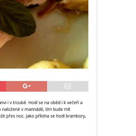
nvi i v troubě. Hodí se na oběd i k večeři a
 naložené v marinádě, tím bude mít
ožit přes noc. Jako příloha se hodí brambory,