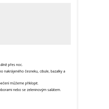
álně přes noc.
 nakrájeného česneku, cibule, bazalky a
pečení můžeme přiklopit.
borami nebo se zeleninovým salátem.