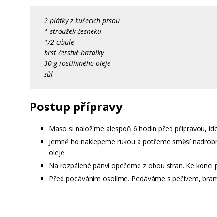
2 plátky z kuřecích prsou
1 stroužek česneku
1/2 cibule
hrst čerstvé bazalky
30 g rostlinného oleje
sůl
Postup přípravy
Maso si naložíme alespoň 6 hodin před přípravou, ide
Jemně ho naklepeme rukou a potřeme směsí nadrobno
oleje.
Na rozpálené pánvi opečeme z obou stran. Ke konci 
Před podáváním osolíme. Podáváme s pečivem, bram