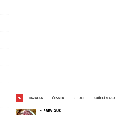
BAZALKA
ČESNEK
CIBULE
KUŘECÍ MASO
PREVIOUS