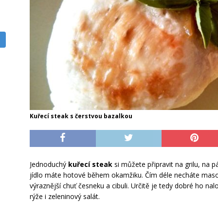
Kuřecí steak s čerstvou bazalkou
Jednoduchý
kuřecí steak
si můžete připravit na grilu, na pá
jídlo máte hotové během okamžiku. Čím déle necháte maso
výraznější chuť česneku a cibuli. Určitě je tedy dobré ho nal
rýže i zeleninový salát.