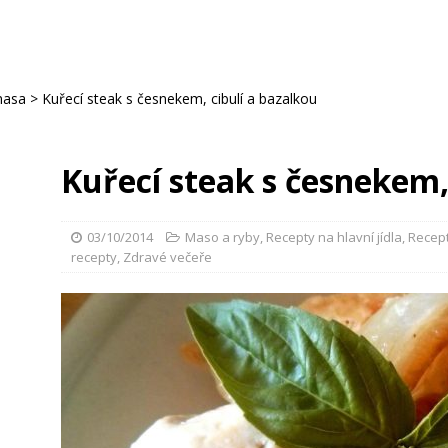
masa
>
Kuřecí steak s česnekem, cibulí a bazalkou
Kuřecí steak s česnekem,
03/10/2014
Maso a ryby
,
Recepty na hlavní jídla
,
Recept
recepty
,
Zdravé večeře