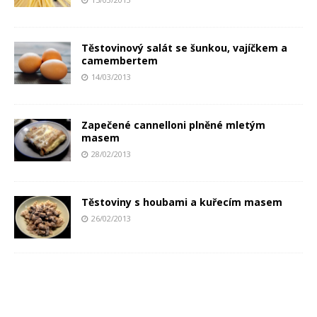
Těstovinový salát se šunkou, vajíčkem a
camembertem
14/03/2013
Zapečené cannelloni plněné mletým
masem
28/02/2013
Těstoviny s houbami a kuřecím masem
26/02/2013