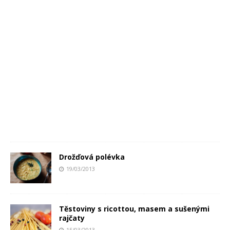
Drožďová polévka
19/03/2013
Těstoviny s ricottou, masem a sušenými
rajčaty
15/03/2013