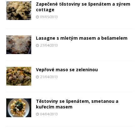
Zapečené těstoviny se špenátem a sýrem
cottage
09/05/2013
Lasagne s mletým masem a bešamelem
27/04/2013
Vepřové maso se zeleninou
21/04/2013
Těstoviny se špenátem, smetanou a
kuřecím masem
04/04/2013