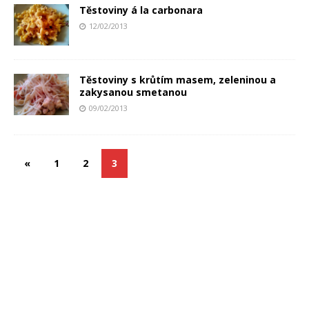
Těstoviny á la carbonara
12/02/2013
Těstoviny s krůtím masem, zeleninou a
zakysanou smetanou
09/02/2013
«
1
2
3