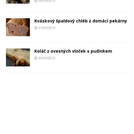
09/05/2013
Kváskový špaldový chléb z domácí pekárny
07/05/2013
Koláč z ovesných vloček s pudinkem
06/05/2013