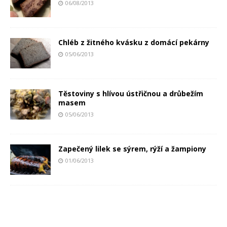
06/08/2013
Chléb z žitného kvásku z domácí pekárny
05/06/2013
Těstoviny s hlívou ústřičnou a drůbežím
masem
05/06/2013
Zapečený lilek se sýrem, rýží a žampiony
01/06/2013