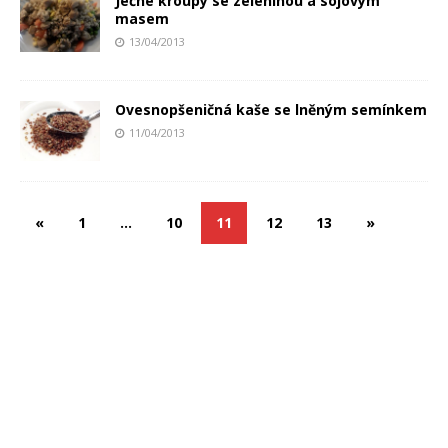
Ječné kroupy se zeleninou a sojovým
masem
13/04/2013
Ovesnopšeničná kaše se lněným semínkem
11/04/2013
«
1
…
10
11
12
13
»