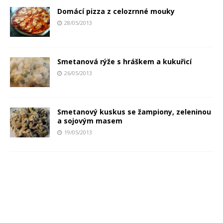
Domácí pizza z celozrnné mouky
28/05/2013
Smetanová rýže s hráškem a kukuřicí
26/05/2013
Smetanový kuskus se žampiony, zeleninou
a sojovým masem
19/05/2013