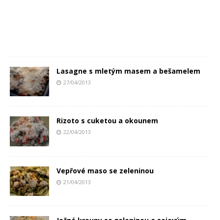
Lasagne s mletým masem a bešamelem
27/04/2013
Rizoto s cuketou a okounem
22/04/2013
Vepřové maso se zeleninou
21/04/2013