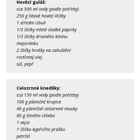
Hovězí guláš:
cca 500 ml vody (podle potřeby)
250 g libové hovězí kližky
1 střední cibuli
1/3 lžičky mleté sladké papriky
1/3 lžičky drceného kmínu
majoránku
2 lžičky hrašky na zahuštění
rostlinný olej
sůl, pepř
Celozrnné knedlíky:
cca 150 ml vody (podle potřeby)
100 g pšeničné krupice
40 g pšeničné celozrnné mouky
80 g žitného chleba
1 vejce
1 lžičku kypřícího prášku
petržel