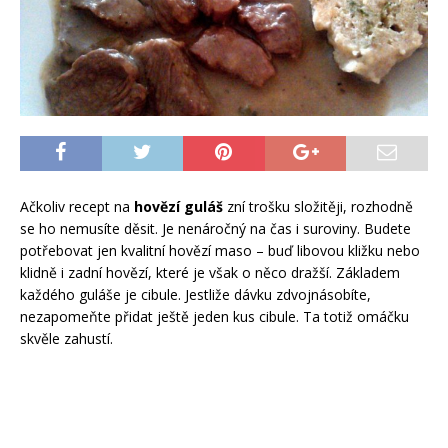
Ačkoliv recept na
hovězí guláš
zní trošku složitěji, rozhodně
se ho nemusíte děsit. Je nenáročný na čas i suroviny. Budete
potřebovat jen kvalitní hovězí maso – buď libovou kližku nebo
klidně i zadní hovězí, které je však o něco dražší. Základem
každého guláše je cibule. Jestliže dávku zdvojnásobíte,
nezapomeňte přidat ještě jeden kus cibule. Ta totiž omáčku
skvěle zahustí.