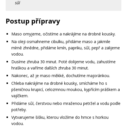
sůl
Postup přípravy
Maso omyjeme, očistíme a nakrájíme na drobné kousky.
Na oleji osmahneme cibulku, přidáme maso a jakmile
mírně zhnědne, přidáme kmín, papriku, sůl, pepř a zalijeme
vodou.
Dusíme zhruba 30 minut. Poté dolijeme vodu, zahustíme
hraškou a vaříme dalších zhruba 30 minut.
Nakonec, až je maso měkké, dochutíme majoránkou.
Chleba nakrájíme na drobné kousky, smícháme ho s
pšeničnou krupicí, celozrnnou moukou, kypřícím práškem a
vajíčkem.
Přidáme sůl, čerstvou nebo mraženou petržel a vodu podle
potřeby.
Vytvarujeme šišku, kterou vložíme do hrnce s horkou
vodou.