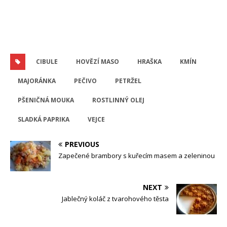
CIBULE
HOVĚZÍ MASO
HRAŠKA
KMÍN
MAJORÁNKA
PEČIVO
PETRŽEL
PŠENIČNÁ MOUKA
ROSTLINNÝ OLEJ
SLADKÁ PAPRIKA
VEJCE
PREVIOUS
Zapečené brambory s kuřecím masem a zeleninou
NEXT
Jablečný koláč z tvarohového těsta