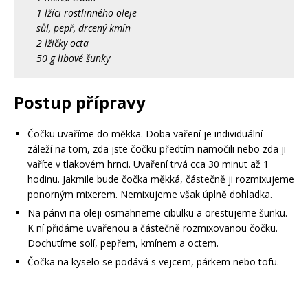
1 lžíci rostlinného oleje
sůl, pepř, drcený kmín
2 lžičky octa
50 g libové šunky
Postup přípravy
Čočku uvaříme do měkka. Doba vaření je individuální –
záleží na tom, zda jste čočku předtím namočili nebo zda ji
vaříte v tlakovém hrnci. Uvaření trvá cca 30 minut až 1
hodinu. Jakmile bude čočka měkká, částečně ji rozmixujeme
ponorným mixerem. Nemixujeme však úplně dohladka.
Na pánvi na oleji osmahneme cibulku a orestujeme šunku.
K ní přidáme uvařenou a částečně rozmixovanou čočku.
Dochutíme solí, pepřem, kmínem a octem.
Čočka na kyselo se podává s vejcem, párkem nebo tofu.