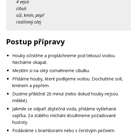
4 vejce
cibuli
sůl, kmín, pepř
rostlinný olej
Postup přípravy
Houby očistíme a propláchneme pod tekoucí vodou.
Necháme okapat.
Mezitím si na oleji osmahneme cibulku.
Přidáme houby, které podlijeme vodou. Dochutíme solí,
kmínem a pepřem.
Dusíme přibližně 20 minut (nebo dokud houby nejsou
měkké).
Jakmile se odpaří zbytečná voda, přidáme vyšlehaná
vajíčka. Za stálého míchání dosáhneme požadované
hustoty.
Podáváme s bramborami nebo s čerstvým pečivem.