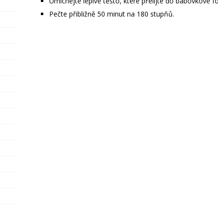
Umíchejte lepivé těsto, které přelijte do bábovkové f
Pečte přibližně 50 minut na 180 stupňů.