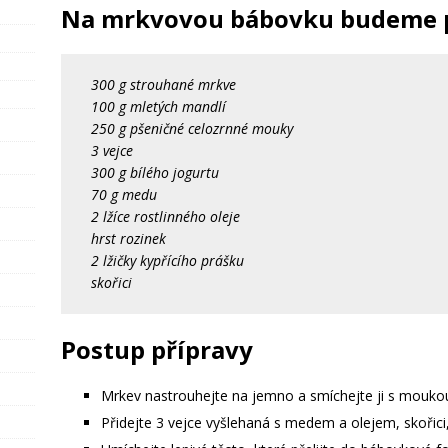
Na mrkvovou bábovku budeme 
300 g strouhané mrkve
100 g mletých mandlí
250 g pšeničné celozrnné mouky
3 vejce
300 g bílého jogurtu
70 g medu
2 lžíce rostlinného oleje
hrst rozinek
2 lžičky kypřícího prášku
skořici
Postup přípravy
Mrkev nastrouhejte na jemno a smíchejte ji s mouko
Přidejte 3 vejce vyšlehaná s medem a olejem, skořici, 