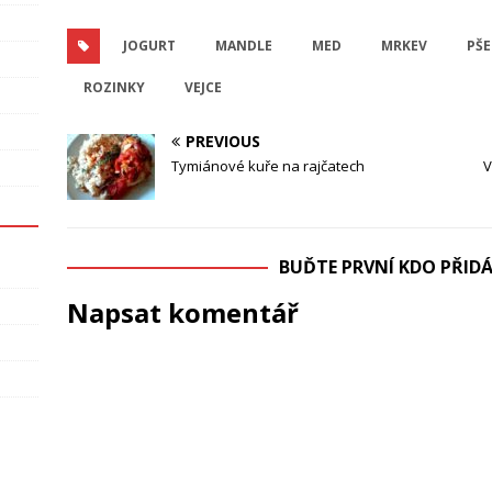
JOGURT
MANDLE
MED
MRKEV
PŠ
ROZINKY
VEJCE
PREVIOUS
Tymiánové kuře na rajčatech
V
BUĎTE PRVNÍ KDO PŘI
Napsat komentář