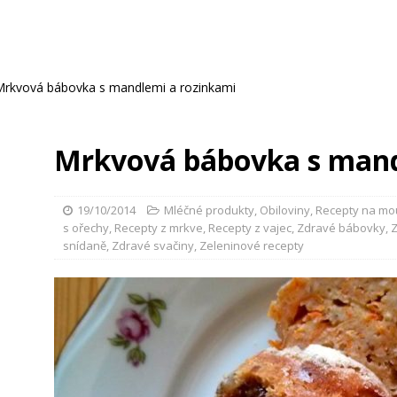
Mrkvová bábovka s mandlemi a rozinkami
Mrkvová bábovka s mand
19/10/2014
Mléčné produkty
,
Obiloviny
,
Recepty na mou
s ořechy
,
Recepty z mrkve
,
Recepty z vajec
,
Zdravé bábovky
,
Z
snídaně
,
Zdravé svačiny
,
Zeleninové recepty