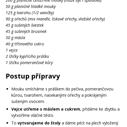
200 g pšeničné celozrnné mouky (může být i špaldová)
50 g pšeničné hladké mouky
125 g tvarohu (1/2 vaničky)
90 g ořechů (mix mandle, lískové ořechy, vlašské ořechy)
45 g sušených švestek
45 g sušených brusinek
50 g másla
40 g třtinového cukru
1 vejce
2 lžičky kypřícího prášku
1 lžičku pomerančové kůry
Postup přípravy
Mouku smícháme s práškem do pečiva, pomerančovou
kůrou, tvarohem, nasekanými ořechy a pokrájeným
sušeným ovocem.
Vejce utřeme s máslem a cukrem
, přidáme ke zbytku a
vytvoříme vláčné těsto.
To
vytvarujeme do štoly
a dáme péct na plech vyložený