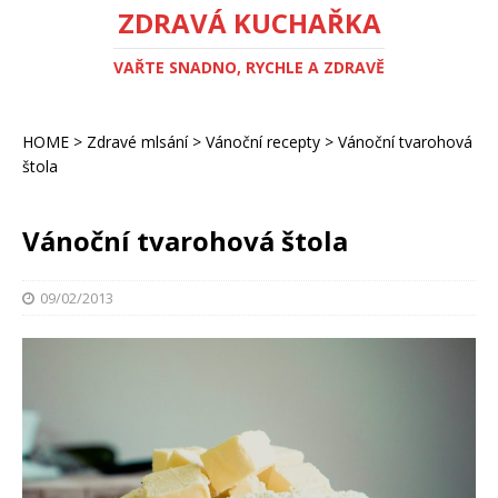
ZDRAVÁ KUCHAŘKA
VAŘTE SNADNO, RYCHLE A ZDRAVĚ
HOME
>
Zdravé mlsání
>
Vánoční recepty
>
Vánoční tvarohová
štola
Vánoční tvarohová štola
09/02/2013