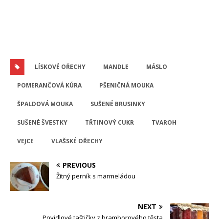
LÍSKOVÉ OŘECHY
MANDLE
MÁSLO
POMERANČOVÁ KÚRA
PŠENIČNÁ MOUKA
ŠPALDOVÁ MOUKA
SUŠENÉ BRUSINKY
SUŠENÉ ŠVESTKY
TŘTINOVÝ CUKR
TVAROH
VEJCE
VLAŠSKÉ OŘECHY
PREVIOUS
Žitný perník s marmeládou
NEXT
Povidlové taštičky z bramborového těsta