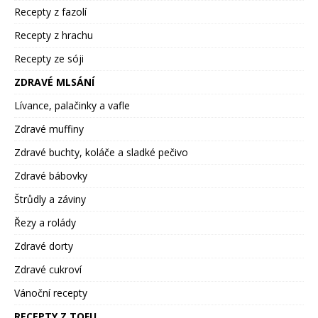
Recepty z fazolí
Recepty z hrachu
Recepty ze sóji
ZDRAVÉ MLSÁNÍ
Lívance, palačinky a vafle
Zdravé muffiny
Zdravé buchty, koláče a sladké pečivo
Zdravé bábovky
Štrůdly a záviny
Řezy a rolády
Zdravé dorty
Zdravé cukroví
Vánoční recepty
RECEPTY Z TOFU