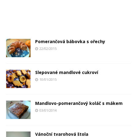
Pomerančová bábovka s ořechy
22/02/2015
Slepované mandlové cukroví
10/01/2015
Mandlovo-pomerančový koláč s mákem
03/01/2014
Vánoční tvarohová štola