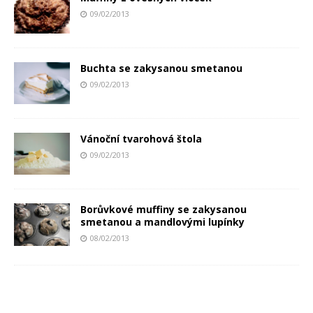
09/02/2013
Buchta se zakysanou smetanou
09/02/2013
Vánoční tvarohová štola
09/02/2013
Borůvkové muffiny se zakysanou
smetanou a mandlovými lupínky
08/02/2013