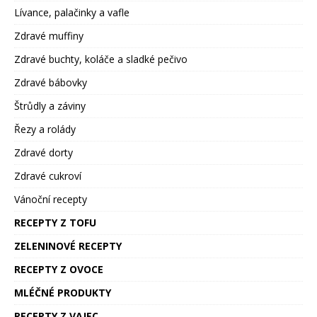
Lívance, palačinky a vafle
Zdravé muffiny
Zdravé buchty, koláče a sladké pečivo
Zdravé bábovky
Štrůdly a záviny
Řezy a rolády
Zdravé dorty
Zdravé cukroví
Vánoční recepty
RECEPTY Z TOFU
ZELENINOVÉ RECEPTY
RECEPTY Z OVOCE
MLÉČNÉ PRODUKTY
RECEPTY Z VAJEC