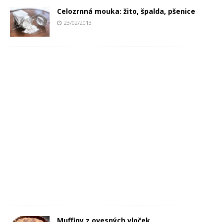
Celozrnná mouka: žito, špalda, pšenice
23/02/2013
Muffiny z ovesných vloček