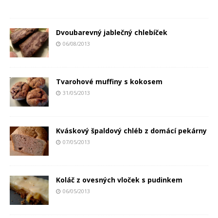
Dvoubarevný jablečný chlebíček
06/08/2013
Tvarohové muffiny s kokosem
31/05/2013
Kváskový špaldový chléb z domácí pekárny
07/05/2013
Koláč z ovesných vloček s pudinkem
06/05/2013