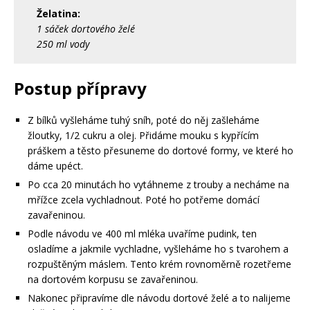
Želatina:
1 sáček dortového želé
250 ml vody
Postup přípravy
Z bílků vyšleháme tuhý sníh, poté do něj zašleháme
žloutky, 1/2 cukru a olej. Přidáme mouku s kypřícím
práškem a těsto přesuneme do dortové formy, ve které ho
dáme upéct.
Po cca 20 minutách ho vytáhneme z trouby a necháme na
mřížce zcela vychladnout. Poté ho potřeme domácí
zavařeninou.
Podle návodu ve 400 ml mléka uvaříme pudink, ten
osladíme a jakmile vychladne, vyšleháme ho s tvarohem a
rozpuštěným máslem. Tento krém rovnoměrně rozetřeme
na dortovém korpusu se zavařeninou.
Nakonec připravíme dle návodu dortové želé a to nalijeme