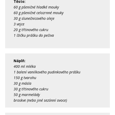
Těsto:
60 g pšeničné hladké mouky
60 g pšeničné celozrnné mouky
30 g slunečnicového oleje
3 vejce
20 g třtinového cukru
1 lžičku prášku do pečiva
Náplň:
400 ml mléka
1 balení vanilkového pudinkového prášku
150 g tvarohu
30 g másla
30 g třtinového cukru
50 g marmelády
broskve (nebo jiné sezónní ovoce)