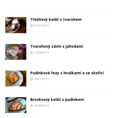
Třešňový koláč s tvarohem
31/07/2015
Tvarohový závin s jahodami
13/06/2015
Pudinkové řezy s hruškami a se skořicí
26/01/2015
Broskvový koláč s pudinkem
28/08/2014