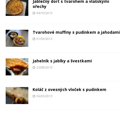
Jablečný dort s tvarohem a vlašskými
ořechy
04/10/2013
Tvarohové muffiny s pudinkem a jahodami
01/09/2013
Jahelník s jablky a švestkami
25/08/2013
Koláč z ovesných vloček s pudinkem
06/05/2013