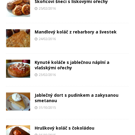
Skořicoví šneci s lískovými ořechy
25/02/2016
Mandlový koláč z rebarbory a švestek
24/02/2016
Kynuté koláče s jablečnou náplní a
vlašskými ořechy
23/02/2016
Jablečný dort s pudinkem a zakysanou
smetanou
31/10/2015
Hruškový koláč s čokoládou
06/10/2015