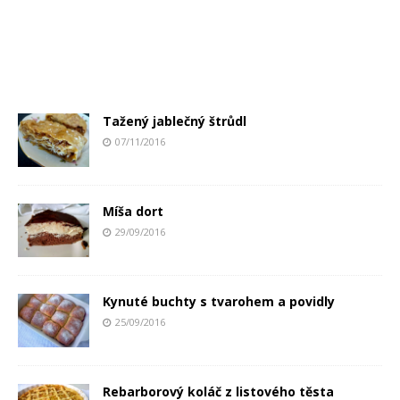
Tažený jablečný štrůdl
07/11/2016
Míša dort
29/09/2016
Kynuté buchty s tvarohem a povidly
25/09/2016
Rebarborový koláč z listového těsta