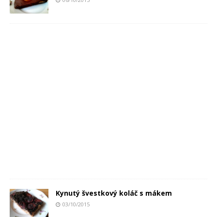
Kynutý švestkový koláč s mákem
03/10/2015