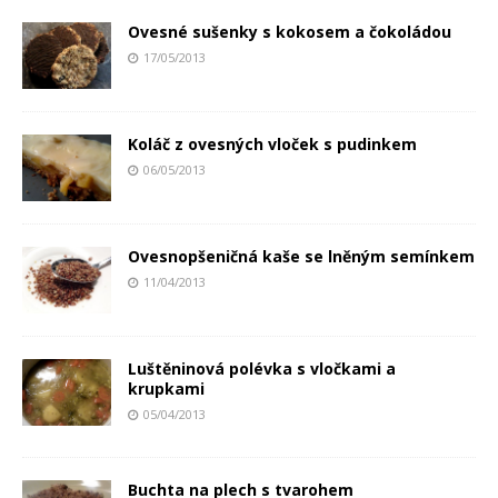
Ovesné sušenky s kokosem a čokoládou
17/05/2013
Koláč z ovesných vloček s pudinkem
06/05/2013
Ovesnopšeničná kaše se lněným semínkem
11/04/2013
Luštěninová polévka s vločkami a
krupkami
05/04/2013
Buchta na plech s tvarohem