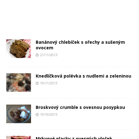
Banánový chlebíček s ořechy a sušeným
ovocem
21/11/2013
Knedlíčková polévka s nudlemi a zeleninou
19/11/2013
Broskvový crumble s ovesnou posypkou
19/10/2013
Mrkvové placky z ovesných vloček