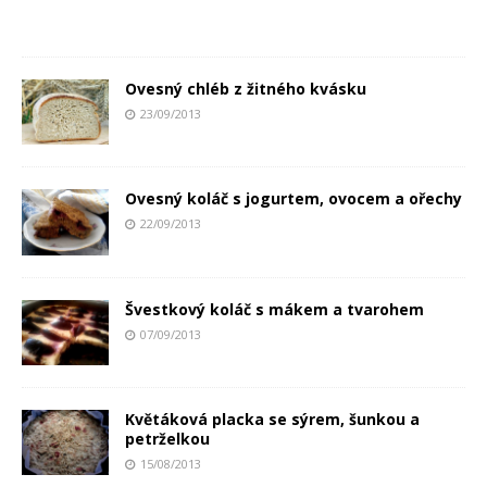
Ovesný chléb z žitného kvásku
23/09/2013
Ovesný koláč s jogurtem, ovocem a ořechy
22/09/2013
Švestkový koláč s mákem a tvarohem
07/09/2013
Květáková placka se sýrem, šunkou a
petrželkou
15/08/2013