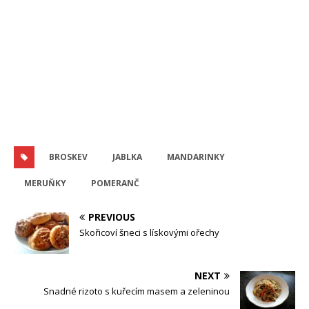
BROSKEV
JABLKA
MANDARINKY
MERUŇKY
POMERANČ
PREVIOUS
Skořicoví šneci s lískovými ořechy
NEXT
Snadné rizoto s kuřecím masem a zeleninou