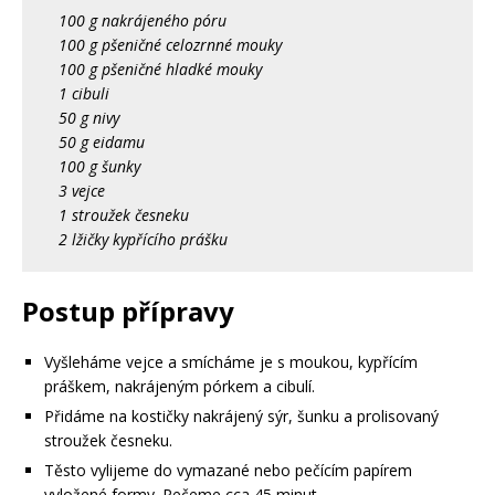
100 g nakrájeného póru
100 g pšeničné celozrnné mouky
100 g pšeničné hladké mouky
1 cibuli
50 g nivy
50 g eidamu
100 g šunky
3 vejce
1 stroužek česneku
2 lžičky kypřícího prášku
Postup přípravy
Vyšleháme vejce a smícháme je s moukou, kypřícím
práškem, nakrájeným pórkem a cibulí.
Přidáme na kostičky nakrájený sýr, šunku a prolisovaný
stroužek česneku.
Těsto vylijeme do vymazané nebo pečícím papírem
vyložené formy. Pečeme cca 45 minut.