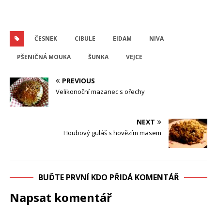
ČESNEK
CIBULE
EIDAM
NIVA
PŠENIČNÁ MOUKA
ŠUNKA
VEJCE
PREVIOUS
Velikonoční mazanec s ořechy
NEXT
Houbový guláš s hovězím masem
BUĎTE PRVNÍ KDO PŘIDÁ KOMENTÁŘ
Napsat komentář