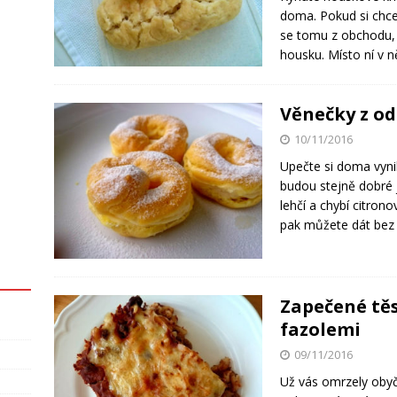
doma. Pokud si chce
se tomu z obchodu,
housku. Místo ní v 
Věnečky z o
10/11/2016
Upečte si doma vyni
budou stejně dobré 
lehčí a chybí citron
pak můžete dát be
Zapečené tě
fazolemi
09/11/2016
Už vás omrzely oby