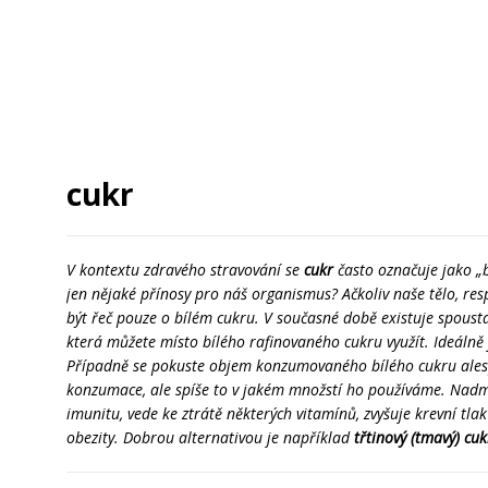
cukr
V kontextu zdravého stravování se
cukr
často označuje jako „b
jen nějaké přínosy pro náš organismus? Ačkoliv naše tělo, re
být řeč pouze o bílém cukru. V současné době existuje spoust
která můžete místo bílého rafinovaného cukru využít. Ideálně
Případně se pokuste objem konzumovaného bílého cukru ales
konzumace, ale spíše to v jakém množstí ho používáme. Nadm
imunitu, vede ke ztrátě některých vitamínů, zvyšuje krevní tla
obezity. Dobrou alternativou je například
třtinový (tmavý) cu