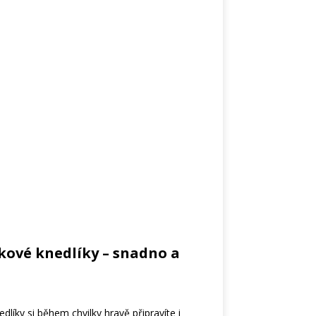
kové knedlíky – snadno a
líky si během chvilky hravě připravíte i