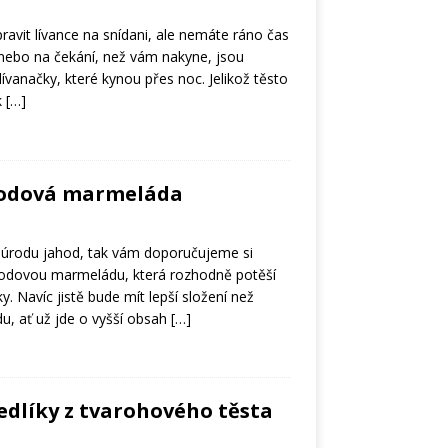
ipravit lívance na snídani, ale nemáte ráno čas
 nebo na čekání, než vám nakyne, jsou
lívanačky, které kynou přes noc. Jelikož těsto
k
[…]
hodová marmeláda
u úrodu jahod, tak vám doporučujeme si
hodovou marmeládu, která rozhodně potěší
. Navíc jistě bude mít lepší složení než
u, ať už jde o vyšší obsah
[…]
dlíky z tvarohového těsta