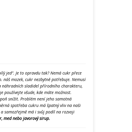
ílý jed“. Je to opravdu tak? Nemá cukr přece
sp. náš mozek, cukr nezbytně potřebuje. Nemusí
a náhradních sladidel přírodního charakteru,
 je používejte všude, kde máte možnost.
poň snížit. Problém není jeho samotná
ěrná spotřeba cukru má špatný vliv na naši
k a samozřejmě má i svůj podíl na rozvoji
kr, med nebo javorový sirup.