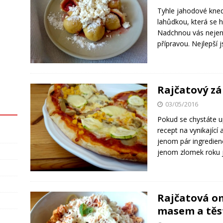
Tyhle jahodové kned
lahůdkou, která se h
Nadchnou vás nejen 
přípravou. Nejlepší 
Rajčatový zá
03/05/2016
Pokud se chystáte u
recept na vynikající
jenom pár ingredienc
jenom zlomek roku 
Rajčatová o
masem a těs