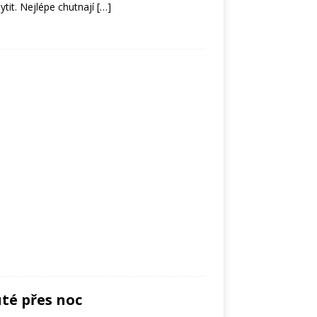
ytit. Nejlépe chutnají
[…]
té přes noc