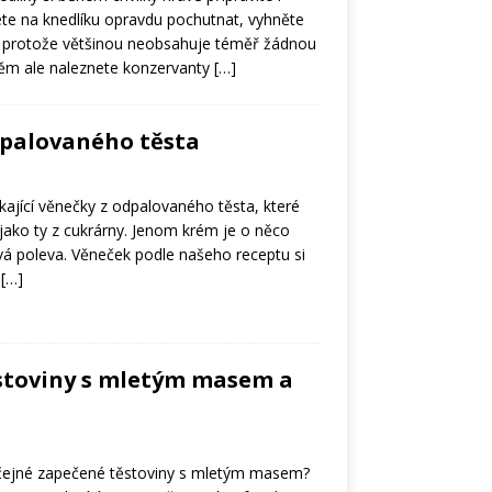
te na knedlíku opravdu pochutnat, vyhněte
 protože většinou neobsahuje téměř žádnou
něm ale naleznete konzervanty
[…]
dpalovaného těsta
kající věnečky z odpalovaného těsta, které
jako ty z cukrárny. Jenom krém je o něco
ová poleva. Věneček podle našeho receptu si
z
[…]
stoviny s mletým masem a
čejné zapečené těstoviny s mletým masem?