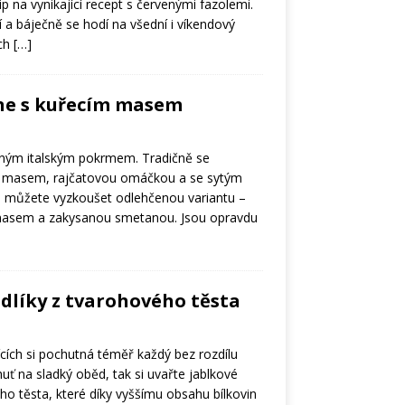
 na vynikající recept s červenými fazolemi.
í a báječně se hodí na všední i víkendový
ich
[…]
ne s kuřecím masem
eným italským pokrmem. Tradičně se
ím masem, rajčatovou omáčkou a se sytým
 můžete vyzkoušet odlehčenou variantu –
masem a zakysanou smetanou. Jsou opravdu
dlíky z tvarohového těsta
cích si pochutná téměř každý bez rozdílu
ť na sladký oběd, tak si uvařte jablkové
ho těsta, které díky vyššímu obsahu bílkovin