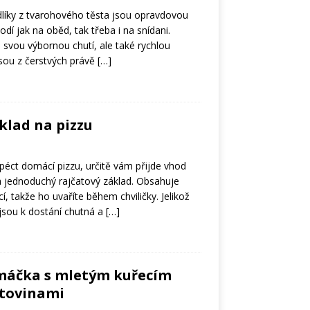
líky z tvarohového těsta jsou opravdovou
odí jak na oběd, tak třeba i na snídani.
svou výbornou chutí, ale také rychlou
jsou z čerstvých právě
[…]
klad na pizzu
péct domácí pizzu, určitě vám přijde vhod
 a jednoduchý rajčatový základ. Obsahuje
í, takže ho uvaříte během chviličky. Jelikož
jsou k dostání chutná a
[…]
máčka s mletým kuřecím
tovinami