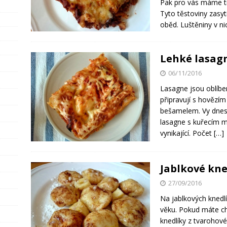
Pak pro vás máme tip
Tyto těstoviny zasyt
oběd. Luštěniny v n
Lehké lasag
06/11/2016
Lasagne jsou oblíb
připravují s hověz
bešamelem. Vy dnes
lasagne s kuřecím 
vynikající. Počet
[…]
Jablkové kne
27/09/2016
Na jablkových knedlí
věku. Pokud máte chu
knedlíky z tvarohové