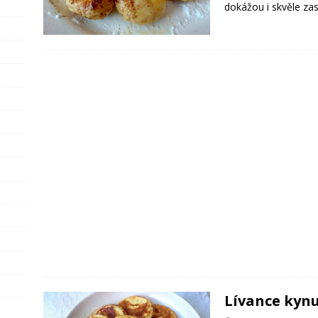
dokážou i skvěle zas
Lívance kynu