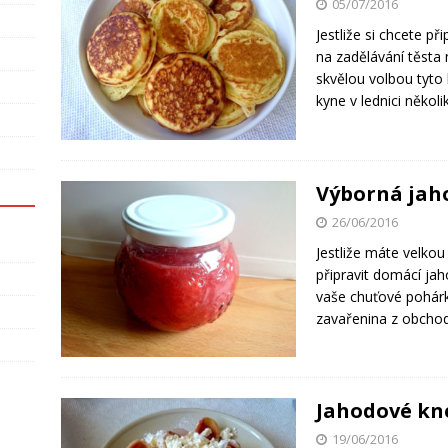
05/07/2016
Jestliže si chcete př
na zadělávání těsta
skvělou volbou tyto 
kyne v lednici několi
Výborná ja
26/06/2016
Jestliže máte velko
připravit domácí ja
vaše chuťové pohárky
zavařenina z obchod
Jahodové kne
19/06/2016