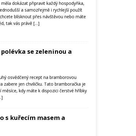
by měla dokázat připravit každý hospodyňka,
ednodušší a samozřejmě i rychlejší použít
 chcete blísknout přes návštěvou nebo máte
ěd, tak vás právě
[…]
polévka se zeleninou a
uhý osvědčený recept na bramborovou
ava zabere jen chviličku. Tato bramboračka je
tní měsíce, kdy máte k dispozici čerstvé hříbky
…]
to s kuřecím masem a