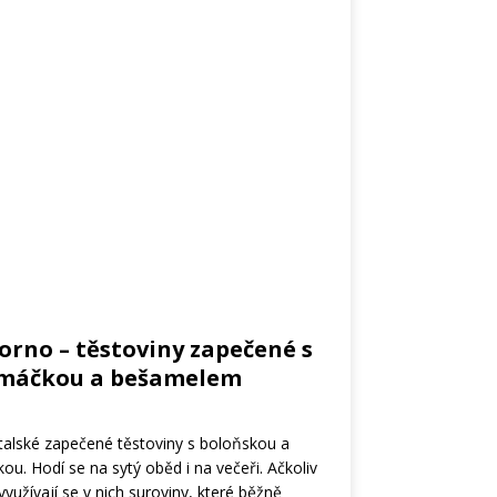
forno – těstoviny zapečené s
omáčkou a bešamelem
italské zapečené těstoviny s boloňskou a
. Hodí se na sytý oběd i na večeři. Ačkoliv
 využívají se v nich suroviny, které běžně