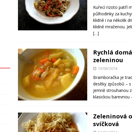
Kuřecí rizoto patří 
půlhodinky za kuchyň
klidně i na několik 
klidně mraženou. Jel
[…]
Rychlá domá
zeleninou
13/06/2014
Bramboračka je tradi
desítky způsobů – s
jemně strouhanou ze
klasickou barevnou 
Zeleninová 
svíčková