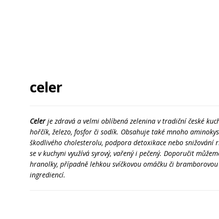
celer
Celer
je zdravá a velmi oblíbená zelenina v tradiční české kuch
hořčík, železo, fosfor či sodík. Obsahuje také mnoho aminokyse
škodlivého cholesterolu, podpora detoxikace nebo snižování ri
se v kuchyni využívá syrový, vařený i pečený. Doporučit můžem
hranolky, případně lehkou svíčkovou omáčku či bramborovou p
ingrediencí.