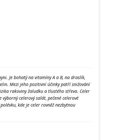
yni. Je bohatý na vitamíny A a B, na draslík,
lin. Mezi jeho pozitivní účinky patří snižování
zika rakoviny žaludku a tlustého střeva. Celer
e výborný celerový salát, pečené celerové
olévku, kde je celer rovněž nezbytnou