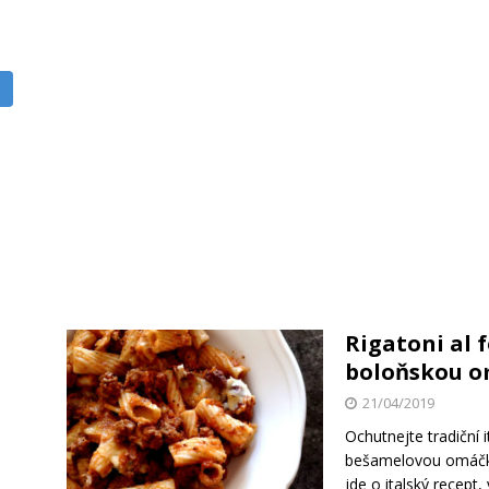
Rigatoni al 
boloňskou 
21/04/2019
Ochutnejte tradiční 
bešamelovou omáčkou
jde o italský recept,