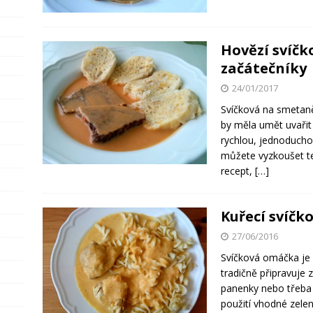
Hovězí svíčk
začátečníky
24/01/2017
Svíčková na smetaně
by měla umět uvařit
rychlou, jednoduch
můžete vyzkoušet te
recept,
[…]
Kuřecí svíč
27/06/2016
Svíčková omáčka je
tradičně připravuje 
panenky nebo třeba 
použití vhodné zele