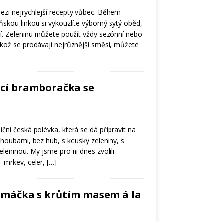
mezi nejrychlejší recepty vůbec. Během
skou linkou si vykouzlíte výborný sytý oběd,
dní. Zeleninu můžete použít vždy sezónní nebo
ikož se prodávají nejrůznější směsi, můžete
cí bramboračka se
ční česká polévka, která se dá připravit na
 houbami, bez hub, s kousky zeleniny, s
leninou. My jsme pro ni dnes zvolili
– mrkev, celer,
[…]
omáčka s krůtím masem á la