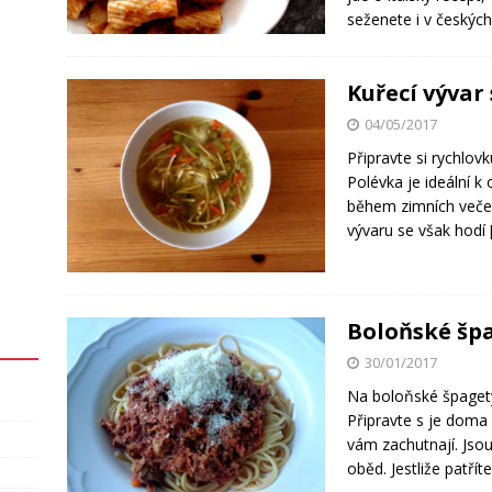
seženete i v českýc
Kuřecí vývar
04/05/2017
Připravte si rychlovk
Polévka je ideální k 
během zimních večer
vývaru se však hodí
Boloňské šp
30/01/2017
Na boloňské špagety
Připravte s je doma
vám zachutnají. Jsou 
oběd. Jestliže patří