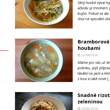
Silný hovězí vývar 
ačkoliv je mnohem j
bujón. Pokud se ale
chuť na speciální ob
Bramborová 
houbami
22/06/2016
Máme pro vás už dr
polévku, jejíž přípr
ideální na jarní a le
z lesa a také nové
[
Snadné rizo
zeleninou
26/02/2016