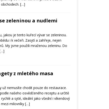
h obchodech.
[…]
 se zeleninou a nudlemi
u, jakou je tento kuřecí vývar se zeleninou.
obědu i k večeři. Zasytí a zahřeje, nejen
ů. My jsme použili mraženou zeleninu. Do
[…]
agety z mletého masa
 už nemusíte chodit pouze do restaurace.
 podle našeho osvědčeného receptu a určitě
rychlé a syté, ideální jako všední i víkendový
te mezi milovníky
[…]