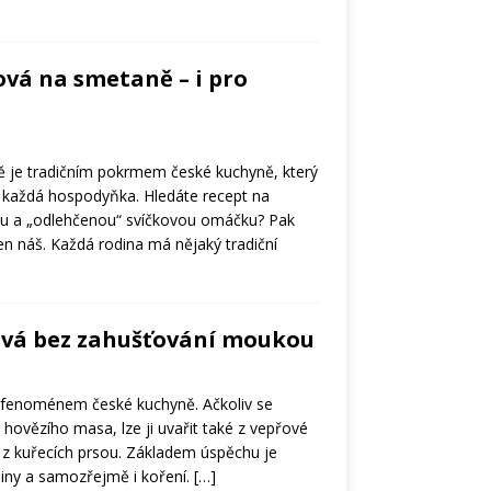
ová na smetaně – i pro
 je tradičním pokrmem české kuchyně, který
 každá hospodyňka. Hledáte recept na
ou a „odlehčenou“ svíčkovou omáčku? Pak
n náš. Každá rodina má nějaký tradiční
ková bez zahušťování moukou
 fenoménem české kuchyně. Ačkoliv se
z hovězího masa, lze ji uvařit také z vepřové
z kuřecích prsou. Základem úspěchu je
niny a samozřejmě i koření.
[…]