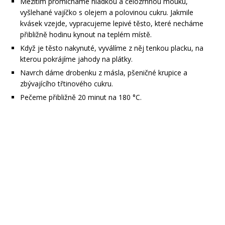
Mezitím promícháme hladkou a celozrnnou mouku,
vyšlehané vajíčko s olejem a polovinou cukru. Jakmile
kvásek vzejde, vypracujeme lepivé těsto, které necháme
přibližně hodinu kynout na teplém místě.
Když je těsto nakynuté, vyválíme z něj tenkou placku, na
kterou pokrájíme jahody na plátky.
Navrch dáme drobenku z másla, pšeničné krupice a
zbývajícího třtinového cukru.
Pečeme přibližně 20 minut na 180 °C.