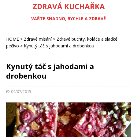
ZDRAVÁ KUCHAŘKA
VAŘTE SNADNO, RYCHLE A ZDRAVĚ
HOME
>
Zdravé mlsání
>
Zdravé buchty, koláče a sladké
pečivo
>
Kynutý táč s jahodami a drobenkou
Kynutý táč s jahodami a
drobenkou
04/07/2015