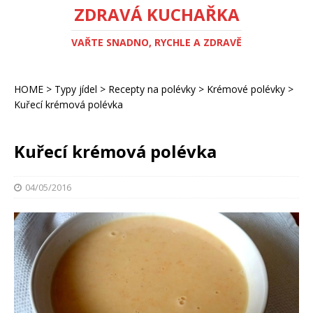
ZDRAVÁ KUCHAŘKA
VAŘTE SNADNO, RYCHLE A ZDRAVĚ
HOME
>
Typy jídel
>
Recepty na polévky
>
Krémové polévky
>
Kuřecí krémová polévka
Kuřecí krémová polévka
04/05/2016