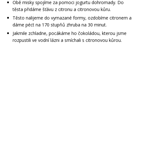
Obě misky spojíme za pomoci jogurtu dohromady. Do
těsta přidáme šťávu z citronu a citronovou kůru.
Těsto nalijeme do vymazané formy, ozdobíme citronem a
dáme péct na 170 stupňů zhruba na 30 minut.
Jakmile zchladne, pocákáme ho čokoládou, kterou jsme
rozpustili ve vodní lázni a smíchali s citronovou kůrou.