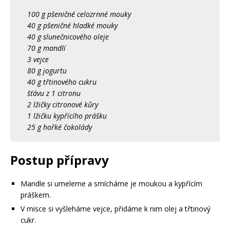
100 g pšeničné celozrnné mouky
40 g pšeničné hladké mouky
40 g slunečnicového oleje
70 g mandlí
3 vejce
80 g jogurtu
40 g třtinového cukru
šťávu z 1 citronu
2 lžičky citronové kůry
1 lžičku kypřícího prášku
25 g hořké čokolády
Postup přípravy
Mandle si umeleme a smícháme je moukou a kypřícím
práškem.
V misce si vyšleháme vejce, přidáme k nim olej a třtinový
cukr.