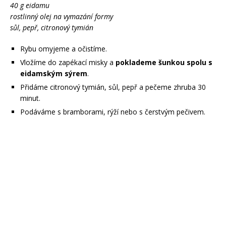
40 g eidamu
rostlinný olej na vymazání formy
sůl, pepř, citronový tymián
Rybu omyjeme a očistíme.
Vložíme do zapékací misky a
poklademe šunkou spolu s
eidamským sýrem
.
Přidáme citronový tymián, sůl, pepř a pečeme zhruba 30
minut.
Podáváme s bramborami, rýží nebo s čerstvým pečivem.