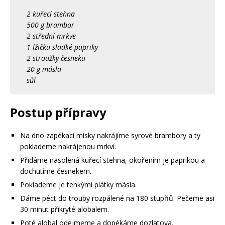
2 kuřecí stehna
500 g brambor
2 střední mrkve
1 lžičku sladké papriky
2 stroužky česneku
20 g másla
sůl
Postup přípravy
Na dno zapékací misky nakrájíme syrové brambory a ty
poklademe nakrájenou mrkví.
Přidáme nasolená kuřecí stehna, okořením je paprikou a
dochutíme česnekem.
Poklademe je tenkými plátky másla.
Dáme péct do trouby rozpálené na 180 stupňů. Pečeme asi
30 minut přikryté alobalem.
Poté alobal odejmeme a dopékáme dozlatova.