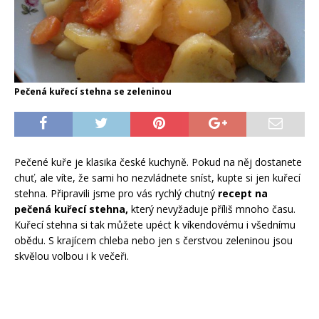
Pečená kuřecí stehna se zeleninou
Pečené kuře je klasika české kuchyně. Pokud na něj dostanete
chuť, ale víte, že sami ho nezvládnete sníst, kupte si jen kuřecí
stehna. Připravili jsme pro vás rychlý chutný
recept na
pečená kuřecí stehna,
který nevyžaduje příliš mnoho času.
Kuřecí stehna si tak můžete upéct k víkendovému i všednímu
obědu. S krajícem chleba nebo jen s čerstvou zeleninou jsou
skvělou volbou i k večeři.