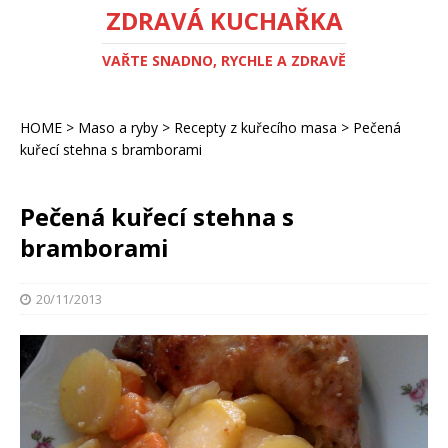
ZDRAVÁ KUCHAŘKA
VAŘTE SNADNO, RYCHLE A ZDRAVĚ
HOME
>
Maso a ryby
>
Recepty z kuřecího masa
>
Pečená
kuřecí stehna s bramborami
Pečená kuřecí stehna s
bramborami
20/11/2013