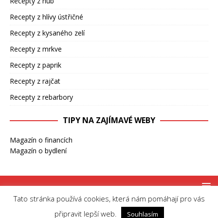
Recepty z hub
Recepty z hlívy ústřičné
Recepty z kysaného zelí
Recepty z mrkve
Recepty z paprik
Recepty z rajčat
Recepty z rebarbory
TIPY NA ZAJÍMAVÉ WEBY
Magazín o financích
Magazín o bydlení
Tato stránka používá cookies, která nám pomáhají pro vás
Copyright © 2026 | MH Magazine WordPress Theme by
MH Themes
připravit lepší web.
Souhlasím