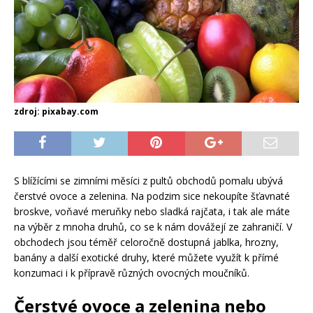
zdroj: pixabay.com
S blížícími se zimními měsíci z pultů obchodů pomalu ubývá
čerstvé ovoce a zelenina. Na podzim sice nekoupíte šťavnaté
broskve, voňavé meruňky nebo sladká rajčata, i tak ale máte
na výběr z mnoha druhů, co se k nám dovážejí ze zahraničí. V
obchodech jsou téměř celoročně dostupná jablka, hrozny,
banány a další exotické druhy, které můžete využít k přímé
konzumaci i k přípravě různých ovocných moučníků.
Čerstvé ovoce a zelenina nebo