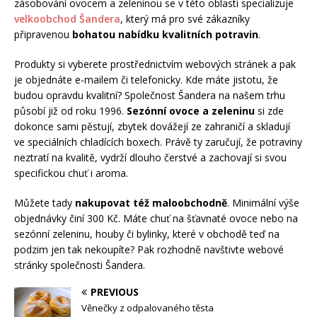
zásobování ovocem a zeleninou
se v této oblasti specializuje
velkoobchod Šandera
, který má pro své zákazníky
připravenou
bohatou nabídku kvalitních potravin
.
Produkty si vyberete prostřednictvím webových stránek a pak
je objednáte e-mailem či telefonicky. Kde máte jistotu, že
budou opravdu kvalitní? Společnost Šandera na našem trhu
působí již od roku 1996.
Sezónní ovoce a zeleninu
si zde
dokonce sami pěstují, zbytek dovážejí ze zahraničí a skladují
ve speciálních chladících boxech. Právě ty zaručují, že potraviny
neztratí na kvalitě, vydrží dlouho čerstvé a zachovají si svou
specifickou chuť i aroma.
Můžete tady
nakupovat též maloobchodně
. Minimální výše
objednávky činí 300 Kč. Máte chuť na šťavnaté ovoce nebo na
sezónní zeleninu, houby či bylinky, které v obchodě teď na
podzim jen tak nekoupíte? Pak rozhodně navštivte webové
stránky společnosti Šandera.
PREVIOUS
Věnečky z odpalovaného těsta