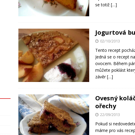
se totiž
[…]
Jogurtová bu
02/10/2013
Tento recept pocház
Jedná se o recept n
ovocem. Během pár m
můžete poklást kte
závěr
[…]
Ovesný koláč
ořechy
22/09/2013
Pokud si nedovedete
máme pro vás recept