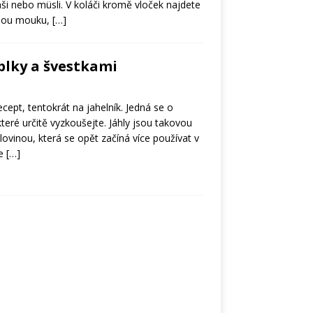
ši nebo müsli. V koláči kromě vloček najdete
nnou mouku,
[…]
ablky a švestkami
recept, tentokrát na jahelník. Jedná se o
 které určitě vyzkoušejte. Jáhly jsou takovou
ovinou, která se opět začíná více používat v
je
[…]