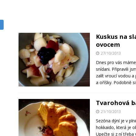
Kuskus na sl
ovocem
27/10/2013
Dnes pro vás máme 
snídani. Připravili j
zalít vroucí vodou 
a oříšky. Podobně 
Tvarohová b
21/10/2013
Sezóna dýní je v pln
hokkaido, která je o
Upečte si z ní třeb