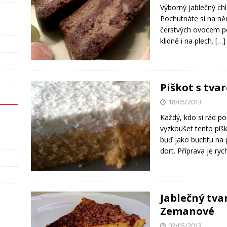
Výborný jablečný chle
Pochutnáte si na ně
čerstvých ovocem po
klidně i na plech.
[…]
Piškot s tv
18/05/2013
Každý, kdo si rád p
vyzkoušet tento piš
buď jako buchtu na 
dort. Příprava je ryc
Jablečný tva
Zemanové
02/05/2013