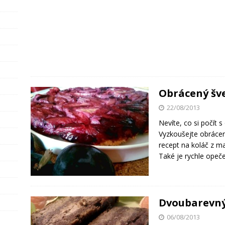
Obrácený šv
22/08/2013
Nevíte, co si počít
Vyzkoušejte obrácen
recept na koláč z ma
Také je rychle opeč
Dvoubarevný
06/08/2013