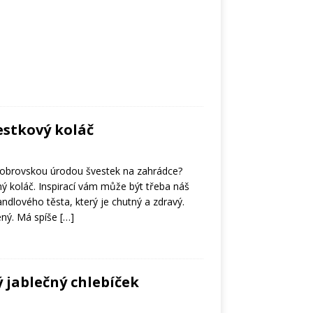
estkový koláč
 s obrovskou úrodou švestek na zahrádce?
ý koláč. Inspirací vám může být třeba náš
ndlového těsta, který je chutný a zdravý.
ený. Má spíše
[…]
 jablečný chlebíček