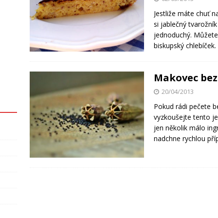
Jestliže máte chuť 
si jablečný tvarožní
jednoduchý. Můžete s
biskupský chlebíček
Makovec be
20/04/2013
Pokud rádi pečete 
vyzkoušejte tento j
jen několik málo in
nadchne rychlou příp