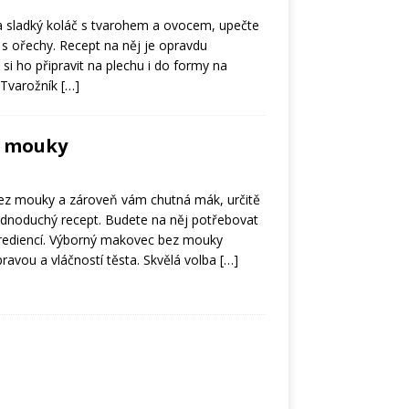
na sladký koláč s tvarohem a ovocem, upečte
k s ořechy. Recept na něj je opravdu
i ho připravit na plechu i do formy na
. Tvarožník
[…]
z mouky
bez mouky a zároveň vám chutná mák, určitě
ednoduchý recept. Budete na něj potřebovat
grediencí. Výborný makovec bez mouky
ravou a vláčností těsta. Skvělá volba
[…]