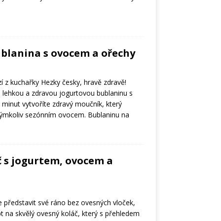
blanina s ovocem a ořechy
í z kuchařky Hezky česky, hravě zdravě!
a lehkou a zdravou jogurtovou bublaninu s
inut vytvoříte zdravý moučník, který
rýmkoliv sezónním ovocem. Bublaninu na
 s jogurtem, ovocem a
 představit své ráno bez ovesných vloček,
 na skvělý ovesný koláč, který s přehledem