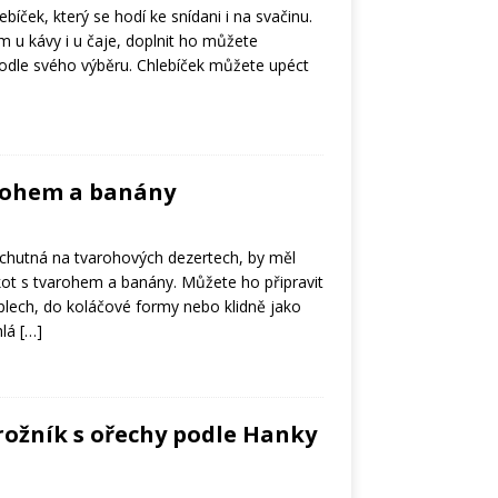
bíček, který se hodí ke snídani i na svačinu.
m u kávy i u čaje, doplnit ho můžete
dle svého výběru. Chlebíček můžete upéct
arohem a banány
ochutná na tvarohových dezertech, by měl
kot s tvarohem a banány. Můžete ho připravit
plech, do koláčové formy nebo klidně jako
hlá
[…]
rožník s ořechy podle Hanky