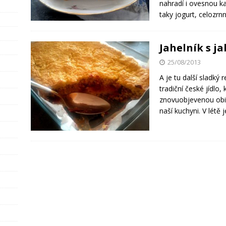
nahradí i ovesnou ka
taky jogurt, celozr
Jahelník s j
25/08/2013
A je tu další sladký 
tradiční české jídlo,
znovuobjevenou obil
naší kuchyni. V létě 