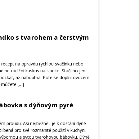
adko s tvarohem a čerstvým
recept na opravdu rychlou svačinku nebo
sme netradiční kuskus na sladko. Stačí ho jen
a počkat, až nabobtná. Poté se doplní ovocem
si můžete
[…]
ábovka s dýňovým pyré
ém proudu. Asi nejběžněji je k dostání dýně
blíbená pro své rozmanité použití v kuchyni.
a výbornou a sytou tvarohovou bábovku. Dýně