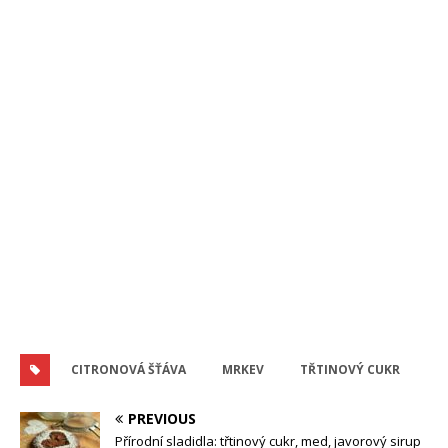
CITRONOVÁ ŠŤÁVA
MRKEV
TŘTINOVÝ CUKR
PREVIOUS
Přírodní sladidla: třtinový cukr, med, javorový sirup