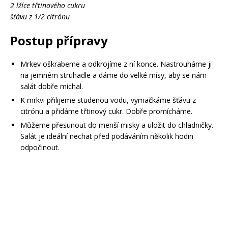
2 lžíce třtinového cukru
šťávu z 1/2 citrónu
Postup přípravy
Mrkev oškrabeme a odkrojíme z ní konce. Nastrouháme ji
na jemném struhadle a dáme do velké mísy, aby se nám
salát dobře míchal.
K mrkvi přilijeme studenou vodu, vymačkáme šťávu z
citrónu a přidáme třtinový cukr. Dobře promícháme.
Můžeme přesunout do menší misky a uložit do chladničky.
Salát je ideální nechat před podáváním několik hodin
odpočinout.