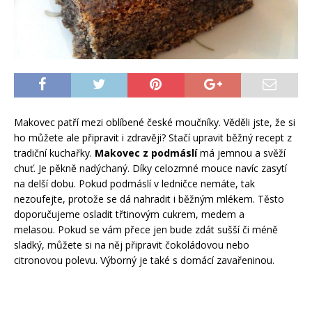
Makovec patří mezi oblíbené české moučníky. Věděli jste, že si
ho můžete ale připravit i zdravěji? Stačí upravit běžný recept z
tradiční kuchařky.
Makovec z podmáslí
má jemnou a svěží
chuť. Je pěkně nadýchaný. Díky celozrnné mouce navíc zasytí
na delší dobu. Pokud podmáslí v ledničce nemáte, tak
nezoufejte, protože se dá nahradit i běžným mlékem. Těsto
doporučujeme osladit třtinovým cukrem, medem a
melasou. Pokud se vám přece jen bude zdát sušší či méně
sladký, můžete si na něj připravit čokoládovou nebo
citronovou polevu. Výborný je také s domácí zavařeninou.