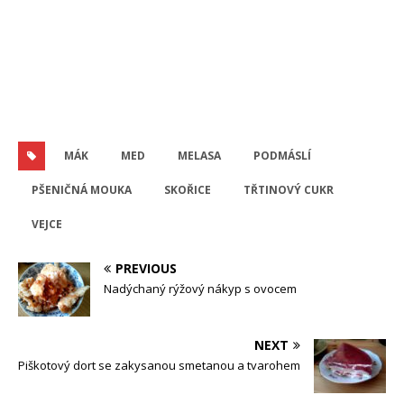
MÁK
MED
MELASA
PODMÁSLÍ
PŠENIČNÁ MOUKA
SKOŘICE
TŘTINOVÝ CUKR
VEJCE
PREVIOUS
Nadýchaný rýžový nákyp s ovocem
NEXT
Piškotový dort se zakysanou smetanou a tvarohem