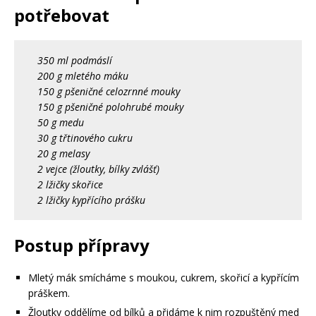
potřebovat
350 ml podmáslí
200 g mletého máku
150 g pšeničné celozrnné mouky
150 g pšeničné polohrubé mouky
50 g medu
30 g třtinového cukru
20 g melasy
2 vejce (žloutky, bílky zvlášť)
2 lžičky skořice
2 lžičky kypřícího prášku
Postup přípravy
Mletý mák smícháme s moukou, cukrem, skořicí a kypřícím
práškem.
Žloutky oddělíme od bílků a přidáme k nim rozpuštěný med