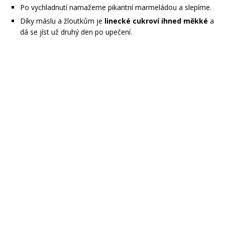
Po vychladnutí namažeme pikantní marmeládou a slepíme.
Díky máslu a žloutkům je
linecké cukroví ihned měkké
a
dá se jíst už druhý den po upečení.