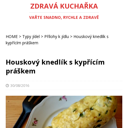
ZDRAVÁ KUCHAŘKA
VAŘTE SNADNO, RYCHLE A ZDRAVĚ
HOME
>
Typy jídel
>
Přílohy k jídlu
>
Houskový knedlík s
kypřícím práškem
Houskový knedlík s kypřícím
práškem
30/08/2016