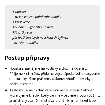
1 housku
250 g pšeničné polohrubé mouky
1 větší vejce
1/2 balení kypřícího prášku
1/4 lžičky soli
půl hrsti čerstvých nasekaných bylinek
cca 100 ml mléka
Postup přípravy
Housku si nakrájíme na kostičky a vložíme do mísy.
Přilijeme k ní mléko, přidáme vejce, špetku soli a nasypeme
mouku s kypřícím práškem. Nakonec vhodíme bylinky a
dobře mícháme.
Těsto můžeme míchat vařečkou nebo i rukou. Nakonec
vytvarujeme knedlík, který vaříme v osolené vroucí vodě – z
první strany cca 15 minut a ze druhé 10 minut. Knedlík po