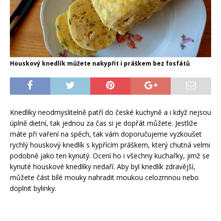
Houskový knedlík můžete nakypřit i práškem bez fosfátů
Knedlíky neodmyslitelně patří do české kuchyně a i když nejsou
úplně dietní, tak jednou za čas si je dopřát můžete. Jestliže
máte při vaření na spěch, tak vám doporučujeme vyzkoušet
rychlý houskový knedlík s kypřícím práškem, který chutná velmi
podobně jako ten kynutý. Ocení ho i všechny kuchařky, jimž se
kynuté houskové knedlíky nedaří. Aby byl knedlík zdravější,
můžete část bílé mouky nahradit moukou celozrnnou nebo
doplnit bylinky.