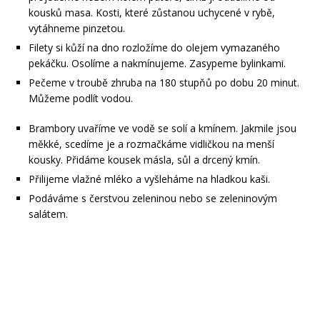
kousků masa. Kosti, které zůstanou uchycené v rybě,
vytáhneme pinzetou.
Filety si kůží na dno rozložíme do olejem vymazaného
pekáčku. Osolíme a nakmínujeme. Zasypeme bylinkami.
Pečeme v troubě zhruba na 180 stupňů po dobu 20 minut.
Můžeme podlít vodou.
Brambory uvaříme ve vodě se solí a kmínem. Jakmile jsou
měkké, scedíme je a rozmačkáme vidličkou na menší
kousky. Přidáme kousek másla, sůl a drcený kmín.
Přilijeme vlažné mléko a vyšleháme na hladkou kaši.
Podáváme s čerstvou zeleninou nebo se zeleninovým
salátem.