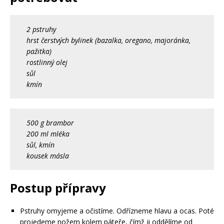
2 pstruhy
hrst čerstvých bylinek (bazalka, oregano, majoránka,
pažitka)
rostlinný olej
sůl
kmín
500 g brambor
200 ml mléka
sůl, kmín
kousek másla
Postup přípravy
Pstruhy omyjeme a očistíme. Odřízneme hlavu a ocas. Poté
projedeme nožem kolem páteře, čímž ji oddělíme od