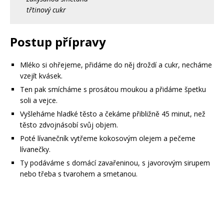
třtinový cukr
Postup přípravy
Mléko si ohřejeme, přidáme do něj droždí a cukr, necháme
vzejít kvásek.
Ten pak smícháme s prosátou moukou a přidáme špetku
soli a vejce.
Vyšleháme hladké těsto a čekáme přibližně 45 minut, než
těsto zdvojnásobí svůj objem.
Poté lívanečník vytřeme kokosovým olejem a pečeme
lívanečky.
Ty podáváme s domácí zavařeninou, s javorovým sirupem
nebo třeba s tvarohem a smetanou.