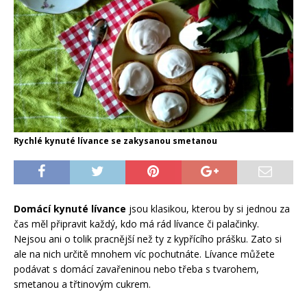
Rychlé kynuté lívance se zakysanou smetanou
Domácí kynuté lívance
jsou klasikou, kterou by si jednou za
čas měl připravit každý, kdo má rád lívance či palačinky.
Nejsou ani o tolik pracnější než ty z kypřícího prášku. Zato si
ale na nich určitě mnohem víc pochutnáte. Lívance můžete
podávat s domácí zavařeninou nebo třeba s tvarohem,
smetanou a třtinovým cukrem.