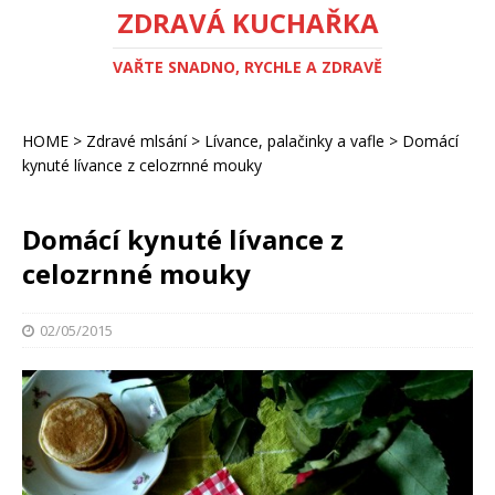
ZDRAVÁ KUCHAŘKA
VAŘTE SNADNO, RYCHLE A ZDRAVĚ
HOME
>
Zdravé mlsání
>
Lívance, palačinky a vafle
>
Domácí
kynuté lívance z celozrnné mouky
Domácí kynuté lívance z
celozrnné mouky
02/05/2015