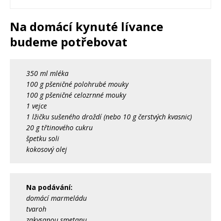
Na domácí kynuté lívance
budeme potřebovat
350 ml mléka
100 g pšeničné polohrubé mouky
100 g pšeničné celozrnné mouky
1 vejce
1 lžičku sušeného droždí (nebo 10 g čerstvých kvasnic)
20 g třtinového cukru
špetku soli
kokosový olej
Na podávání:
domácí marmeládu
tvaroh
zakysanou smetanu