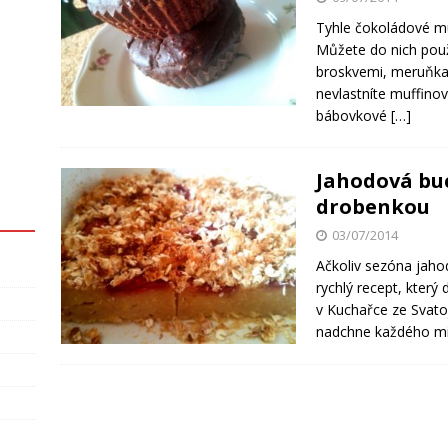
Tyhle čokoládové muf
Můžete do nich použ
broskvemi, meruňkam
nevlastníte muffinov
bábovkové
[…]
Jahodová buc
drobenkou
03/07/2014
Ačkoliv sezóna jahod
rychlý recept, který
v Kuchařce ze Svato
nadchne každého mil