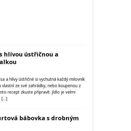
s hlívou ústřičnou a
zalkou
a a hlívy ústřičné si vychutná každý milovník
u vlastní ze své zahrádky, nebo koupenou z
nto recept zkuste připravit. Jídlo je velmi
.
[…]
gurtová bábovka s drobným