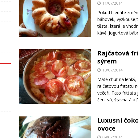
11/07/2014
Pokud hledáte změn
bábovek, vyzkoušej
těsta, která je vhod
kávě. Jogurtová báb
Rajčatová fr
sýrem
10/07/2014
Máte chuť na lehký, 
rajčatovou frittatu 
večeři. Tato frittata
čerstvá, šťavnatá a
Luxusní čoko
ovoce
09/07/2014