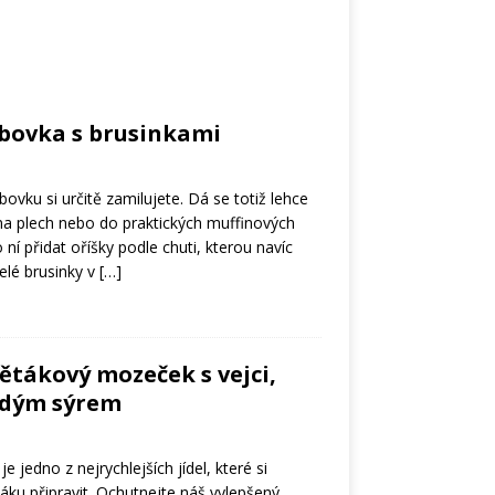
bovka s brusinkami
vku si určitě zamilujete. Dá se totiž lehce
 na plech nebo do praktických muffinových
ní přidat oříšky podle chuti, kterou navíc
elé brusinky v
[…]
větákový mozeček s vejci,
rdým sýrem
 jedno z nejrychlejších jídel, které si
áku připravit. Ochutnejte náš vylepšený