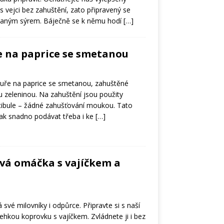
 vejci bez zahuštění, zato připravený se
haným sýrem. Báječně se k němu hodí
[…]
e na paprice se smetanou
 kuře na paprice se smetanou, zahuštěné
zeleninou. Na zahuštění jsou použity
cibule – žádné zahušťování moukou. Tato
ak snadno podávat třeba i ke
[…]
vá omáčka s vajíčkem a
vé milovníky i odpůrce. Připravte si s naší
ehkou koprovku s vajíčkem. Zvládnete ji i bez