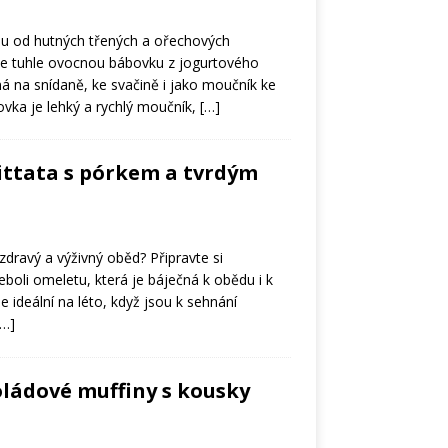
u od hutných třených a ořechových
te tuhle ovocnou bábovku z jogurtového
ná na snídaně, ke svačině i jako moučník ke
ovka je lehký a rychlý moučník,
[…]
ittata s pórkem a tvrdým
zdravý a výživný oběd? Připravte si
neboli omeletu, která je báječná k obědu i k
 je ideální na léto, když jsou k sehnání
[…]
ládové muffiny s kousky