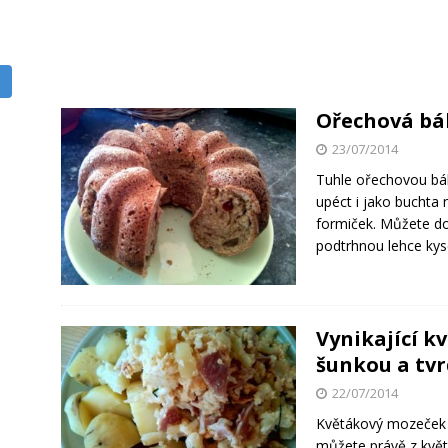
Ořechová bá
23/07/2014
Tuhle ořechovou bábo
upéct i jako buchta
formiček. Můžete do 
podtrhnou lehce kys
Vynikající k
šunkou a tv
22/07/2014
Květákový mozeček je
můžete právě z květ