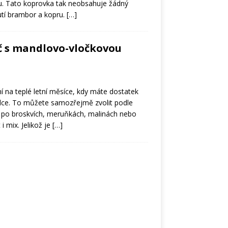
. Tato koprovka tak neobsahuje žádný
utí brambor a kopru.
[…]
č s mandlovo-vločkovou
ní na teplé letní měsíce, kdy máte dostatek
dce. To můžete samozřejmě zvolit podle
a po broskvích, meruňkách, malinách nebo
 i mix. Jelikož je
[…]