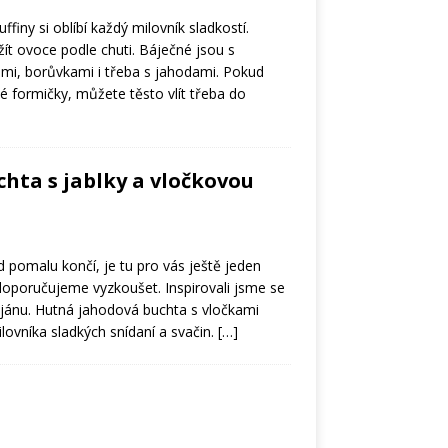
finy si oblíbí každý milovník sladkostí.
ít ovoce podle chuti. Báječné jsou s
i, borůvkami i třeba s jahodami. Pokud
é formičky, můžete těsto vlít třeba do
hta s jablky a vločkovou
 pomalu končí, je tu pro vás ještě jeden
 doporučujeme vyzkoušet. Inspirovali jsme se
jánu. Hutná jahodová buchta s vločkami
ovníka sladkých snídaní a svačin.
[…]