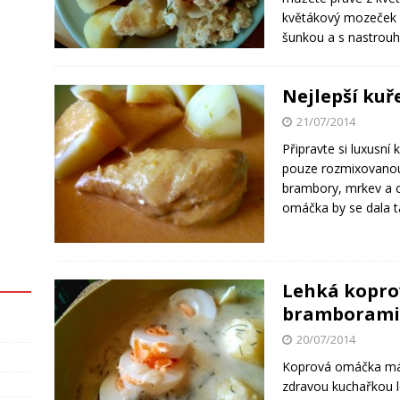
květákový mozeček s
šunkou a s nastrou
Nejlepší kuř
21/07/2014
Připravte si luxusní
pouze rozmixovanou 
brambory, mrkev a 
omáčka by se dala t
Lehká kopro
bramborami
20/07/2014
Koprová omáčka má s
zdravou kuchařkou l