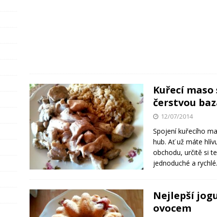
Kuřecí maso 
čerstvou ba
12/07/2014
Spojení kuřecího mas
hub. Ať už máte hlív
obchodu, určitě si te
jednoduché a rychlé
Nejlepší jo
ovocem