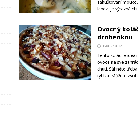
zahušťování moukou
lepek, je výrazná ch
Ovocný kolá
drobenkou
19/07/2014
Tento koláč je ideál
ovoce na své zahrá
chuti. Sáhněte třeb
rybízu. Můžete zvolit