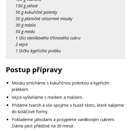
150 g jahod
50 g kukuřičné polenty
50 g pšeničné celozrnné mouky
30 g másla
50 g medu
1 lžíci vanilkového třtinového cukru
2 vejce
1 lžičku kypřícího prášku
Postup přípravy
Mouku smícháme s kukuřičnou polentou a kypřícím
práškem.
Vejce vyšleháme s medem a máslem.
Přidáme tvaroh a vše spojíme v husté těsto, které nalijeme
do koláčové formy.
Poklademe jahodami a posypeme vanilkovým cukrem.
Dáme péct přibližně na 30 minut.