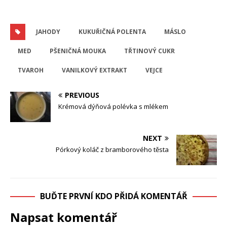
JAHODY
KUKUŘIČNÁ POLENTA
MÁSLO
MED
PŠENIČNÁ MOUKA
TŘTINOVÝ CUKR
TVAROH
VANILKOVÝ EXTRAKT
VEJCE
PREVIOUS
Krémová dýňová polévka s mlékem
NEXT
Pórkový koláč z bramborového těsta
BUĎTE PRVNÍ KDO PŘIDÁ KOMENTÁŘ
Napsat komentář