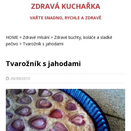
ZDRAVÁ KUCHAŘKA
VAŘTE SNADNO, RYCHLE A ZDRAVĚ
HOME
>
Zdravé mlsání
>
Zdravé buchty, koláče a sladké
pečivo
>
Tvarožník s jahodami
Tvarožník s jahodami
26/09/2013