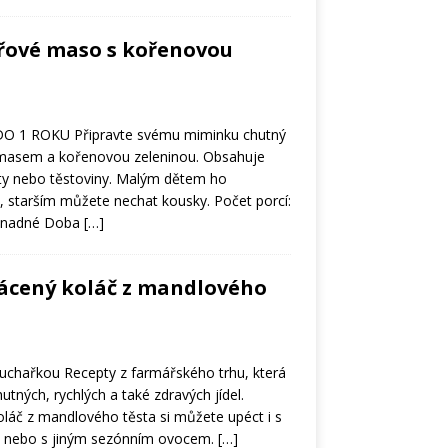
přové maso s kořenovou
O 1 ROKU Připravte svému miminku chutný
masem a kořenovou zeleninou. Obsahuje
áty nebo těstoviny. Malým dětem ho
, starším můžete nechat kousky. Počet porcí:
 snadné Doba
[…]
rácený koláč z mandlového
 kuchařkou Recepty z farmářského trhu, která
tných, rychlých a také zdravých jídel.
oláč z mandlového těsta si můžete upéct i s
i nebo s jiným sezónním ovocem.
[…]