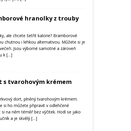
borové hranolky z trouby
y, ale chcete šetřit kalorie? Bramborové
ou chutnou i lehkou alternativou. Můžete si je
k večeři. Jsou výborné samotné a zároveň
ou k
[…]
t s tvarohovým krémem
mrkvový dort, plněný tvarohovým krémem.
e si ho můžete připravit v odlehčené
 si na něm téměř bez výčitek. Hodí se jako
učník a je skvělý
[…]