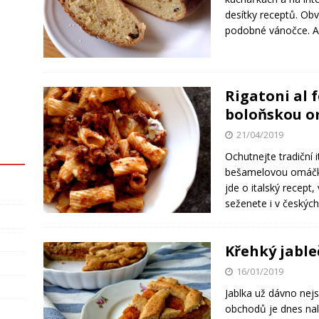
desítky receptů. Obv
podobné vánočce. 
Rigatoni al 
boloňskou 
21/04/2019
Ochutnejte tradiční 
bešamelovou omáčkou
jde o italský recept,
seženete i v českýc
Křehký jable
16/01/2019
Jablka už dávno nej
obchodů je dnes nal