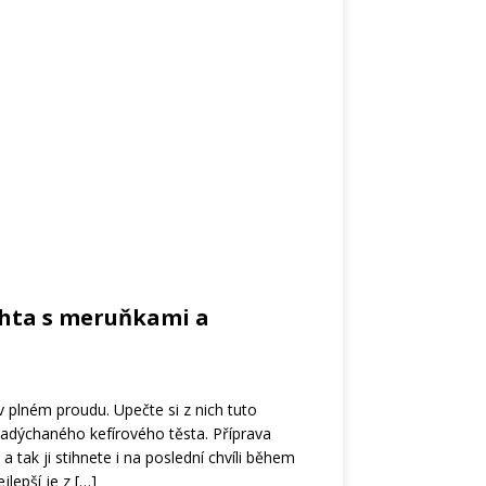
chta s meruňkami a
 plném proudu. Upečte si z nich tuto
adýchaného kefírového těsta. Příprava
 a tak ji stihnete i na poslední chvíli během
jlepší je z
[…]