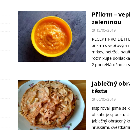
Příkrm – ve
zeleninou
15/05/2019
RECEPT PRO DĚTI D
příkrm s vepřovým 
mrkev, petržel, bat
rozmixujte dohladka
2 porceNáročnost:
Jablečný ob
těsta
06/05/2019
Inspirovali jsme se
obsahuje spoustu chu
Jablečný obrácený k
hruškami, švestkam