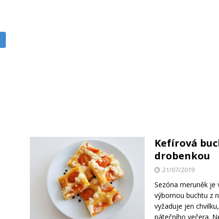
Kefírová bu
drobenkou
21/07/2019
Sezóna meruněk je v
výbornou buchtu z n
vyžaduje jen chvilku,
pátečního večera. Ne