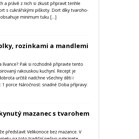
 a právě z nich si zkusit připravit tenhle
rt s cukrářskými piškoty. Dort díky tvaroho-
 obsahuje minimum tuku
[…]
blky, rozinkami a mandlemi
a lívance? Pak si rozhodně připravte tento
pirovaný rakouskou kuchyní. Recept je
obrota určitě nadchne všechny děti i
í: 1 porce Náročnost: snadné Doba přípravy:
 kynutý mazanec s tvarohem
že představit Velikonoce bez mazance. V
rnetu na toto tradiční pečivo naleznete