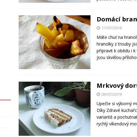
Domácí bram
11/07/2019
Máte chuť na hranolk
hranolky z trouby js
připravit k obědu i 
jsou skvělou příloh
Mrkvový dor
09/07/2019
Upečte si výborný 
Díky Zdravé kuchařc
variantě a pochutnat
rychlý víkendový mo