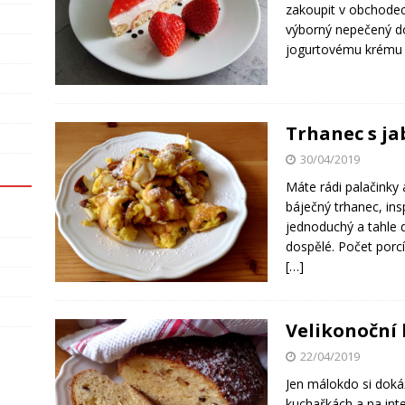
zakoupit v obchodech
výborný nepečený do
jogurtovému krému
Trhanec s ja
30/04/2019
Máte rádi palačinky 
báječný trhanec, ins
jednoduchý a tahle d
dospělé. Počet porc
[…]
Velikonoční
22/04/2019
Jen málokdo si doká
kuchařkách a na inte