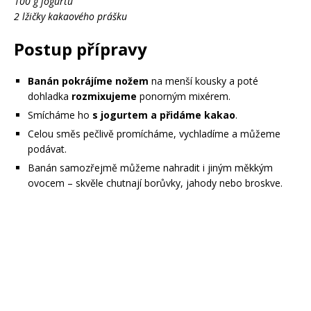
100 g jogurtu
2 lžičky kakaového prášku
Postup přípravy
Banán pokrájíme nožem
na menší kousky a poté
dohladka
rozmixujeme
ponorným mixérem.
Smícháme ho
s jogurtem a přidáme kakao
.
Celou směs pečlivě promícháme, vychladíme a můžeme
podávat.
Banán samozřejmě můžeme nahradit i jiným měkkým
ovocem – skvěle chutnají borůvky, jahody nebo broskve.