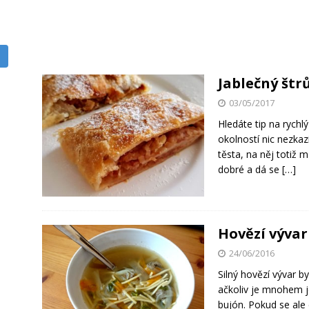
Jablečný štrů
03/05/2017
Hledáte tip na rych
okolností nic nezkazí
těsta, na něj totiž 
dobré a dá se
[…]
Hovězí vývar
24/06/2016
Silný hovězí vývar 
ačkoliv je mnohem j
bujón. Pokud se ale