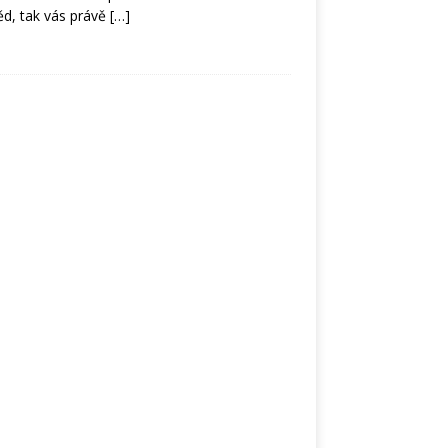
ěd, tak vás právě
[…]