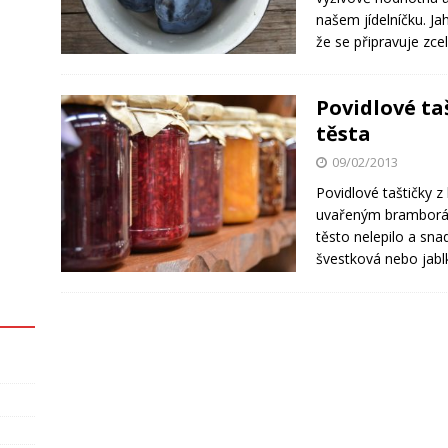
našem jídelníčku. J
že se připravuje zce
Povidlové t
těsta
09/02/2013
Povidlové taštičky 
uvařeným bramborám
těsto nelepilo a sn
švestková nebo jabl