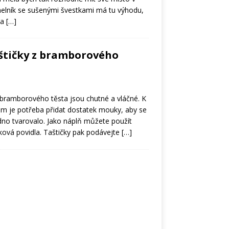
ahelník se sušenými švestkami má tu výhodu,
la
[…]
aštičky z bramborového
z bramborového těsta jsou chutné a vláčné. K
 je potřeba přidat dostatek mouky, aby se
adno tvarovalo. Jako náplň můžete použít
ková povidla. Taštičky pak podávejte
[…]