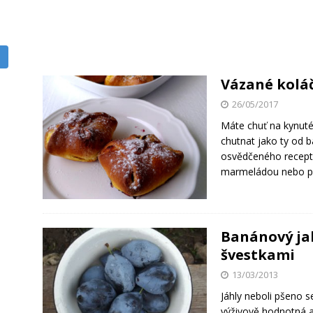
Vázané koláč
26/05/2017
Máte chuť na kynuté
chutnat jako ty od b
osvědčeného receptu
marmeládou nebo po
Banánový ja
švestkami
13/03/2013
Jáhly neboli pšeno se
výživově hodnotná a