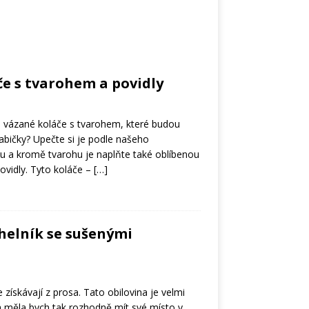
e s tvarohem a povidly
 vázané koláče s tvarohem, které budou
abičky? Upečte si je podle našeho
 a kromě tvarohu je naplňte také oblíbenou
vidly. Tyto koláče –
[…]
helník se sušenými
 získávají z prosa. Tato obilovina je velmi
 měla bych tak rozhodně mít své místo v