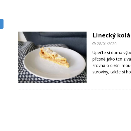
Linecký kolá
28/01/2020
Upečte si doma výbor
přesně jako ten z va
zrovna o dietní mouč
suroviny, takže si h