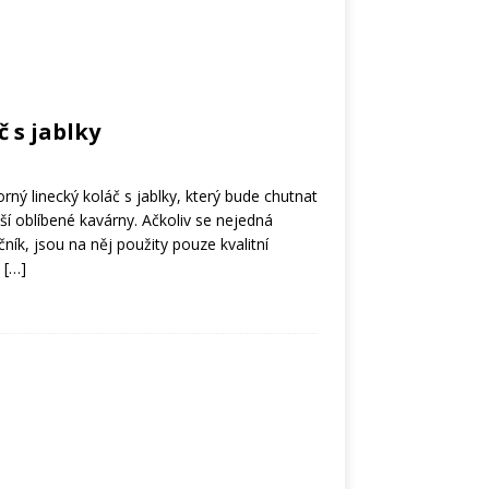
č s jablky
ný linecký koláč s jablky, který bude chutnat
ší oblíbené kavárny. Ačkoliv se nejedná
ník, jsou na něj použity pouze kvalitní
o
[…]