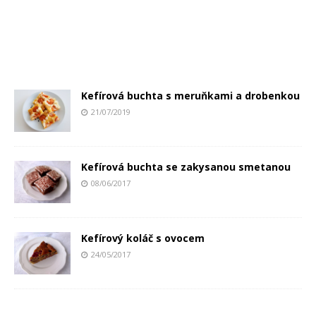
Kefírová buchta s meruňkami a drobenkou
21/07/2019
Kefírová buchta se zakysanou smetanou
08/06/2017
Kefírový koláč s ovocem
24/05/2017