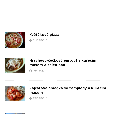
Květáková pizza
01/05/2015
Hrachovo-čočkový eintopf s kuřecím
masem a zeleninou
09/06/2014
Rajčatová omáčka se žampiony a kuřecím
masem
27/05/2014