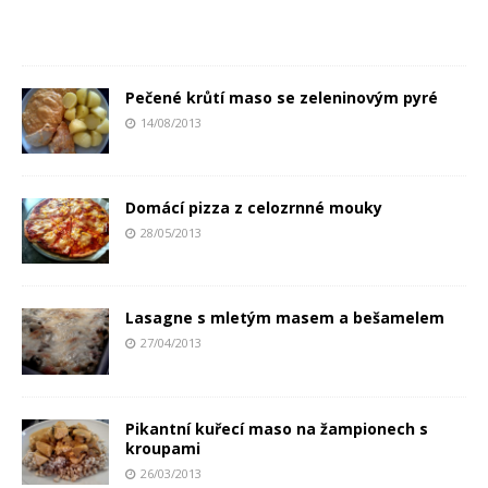
Pečené krůtí maso se zeleninovým pyré
14/08/2013
Domácí pizza z celozrnné mouky
28/05/2013
Lasagne s mletým masem a bešamelem
27/04/2013
Pikantní kuřecí maso na žampionech s
kroupami
26/03/2013