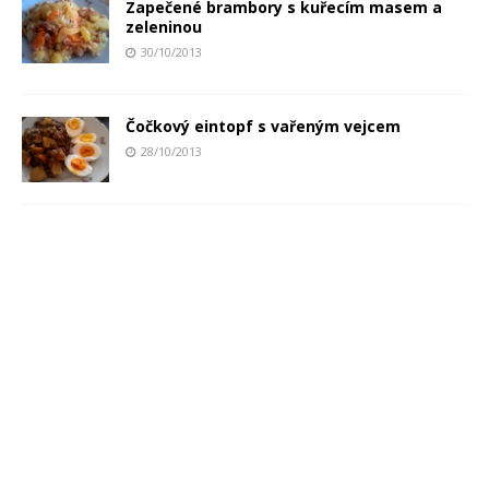
Zapečené brambory s kuřecím masem a
zeleninou
30/10/2013
Čočkový eintopf s vařeným vejcem
28/10/2013