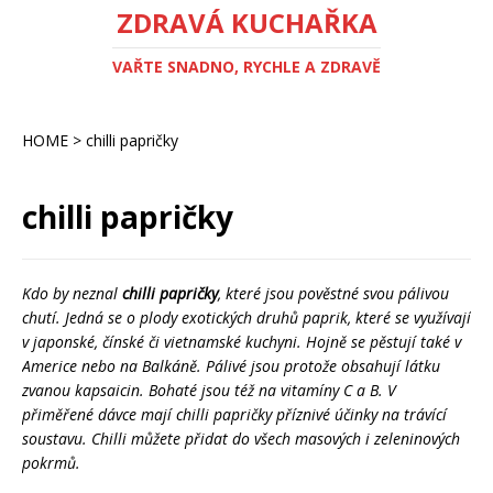
ZDRAVÁ KUCHAŘKA
VAŘTE SNADNO, RYCHLE A ZDRAVĚ
HOME
>
chilli papričky
chilli papričky
Kdo by neznal
chilli papričky
, které jsou pověstné svou pálivou
chutí. Jedná se o plody exotických druhů paprik, které se využívají
v japonské, čínské či vietnamské kuchyni. Hojně se pěstují také v
Americe nebo na Balkáně. Pálivé jsou protože obsahují látku
zvanou kapsaicin. Bohaté jsou též na vitamíny C a B. V
přiměřené dávce mají chilli papričky příznivé účinky na trávící
soustavu. Chilli můžete přidat do všech masových i zeleninových
pokrmů.