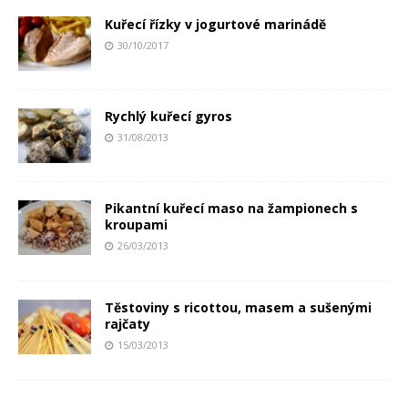
Kuřecí řízky v jogurtové marinádě
30/10/2017
Rychlý kuřecí gyros
31/08/2013
Pikantní kuřecí maso na žampionech s
kroupami
26/03/2013
Těstoviny s ricottou, masem a sušenými
rajčaty
15/03/2013